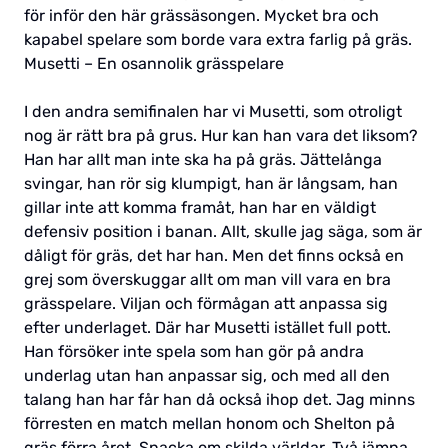
för inför den här grässäsongen. Mycket bra och
kapabel spelare som borde vara extra farlig på gräs.
Musetti – En osannolik grässpelare
I den andra semifinalen har vi Musetti, som otroligt
nog är rätt bra på grus. Hur kan han vara det liksom?
Han har allt man inte ska ha på gräs. Jättelånga
svingar, han rör sig klumpigt, han är långsam, han
gillar inte att komma framåt, han har en väldigt
defensiv position i banan. Allt, skulle jag säga, som är
dåligt för gräs, det har han. Men det finns också en
grej som överskuggar allt om man vill vara en bra
grässpelare. Viljan och förmågan att anpassa sig
efter underlaget. Där har Musetti istället full pott.
Han försöker inte spela som han gör på andra
underlag utan han anpassar sig, och med all den
talang han har får han då också ihop det. Jag minns
förresten en match mellan honom och Shelton på
gräs förra året. Snacka om skilda världar. Två jämna