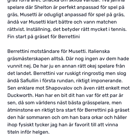
spelare där Shelton är perfekt anpassad för spel på
gräs, Musetti är odugligt anpassad för spel på gräs,
ändå var Musetti klart bättre och vann matchen
rättvist. Inställning, det betyder rätt mycket i tennis.
Fin start på gräset för Berrettini
Berrettini motståndare för Musetti. Italienska
gräsmästerskapen alltså. Där nog ingen av dem hade
vunnit nej. De har ju en annan rätt okej spelare från
det landet. Berrettini var ruskigt ringrostig men slog
ändå Safiullin i första rundan, riktigt imponerande.
Sen enklare mot Shapovalov och även rätt enkelt mot
Duckworth. Han har en bit dit han var för ett par år
sen, då som världens näst bästa grässpelare, men
åtminstone en riktigt bra start för Berrettini på gräset
den här sommaren och om han bara orkar och håller
ihop fysiskt tycker jag han är favorit till att vinna
titeln inför helgen.