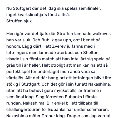
Nu Stuttgart där det idag ska spelas semifinaler,
inget kvartsfinaltjafs först alltså.
Struffen sjuk
Men igår var det tjafs där Struffen lämnade walkover,
han var sjuk. Och Bublik gav upp, ont i benet på
honom. Lägg därtill att Zverev ju fanns med i
lottningen, men lämnade återbud, och Shelton
visade i sin första match att han inte lärt sig spela på
gräs till i år heller. Helt otroligt att man kan ha ett så
perfekt spel för underlaget men ändå vara så
värdelös. Allt det där har gjort att lottningen blivit lite
stökig i Stuttgart. Och det gör i sin tur att Nakashima,
utan att ha behövt göra mycket alls, är framme i
semifinal idag. Slog förresten Eubanks i första
rundan, Nakashima. Blir enkel biljett tillbaka till
challengertouren för Eubanks här under sommaren.
Nakashima möter Draper idag. Draper som jag varnat