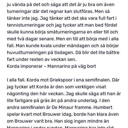
ju vända på det och säga att det är ju bra om även
turneringar där det regnar kan slutföras. Men så
tänker inte jag. Jag tänker att det ska vara full fart i
tennisturneringar och jag tycker att man bed fördel
skulle kunna börja småturneringarna en eller till och
med två dagar senare. Men en till att börja med i alla
fall. Man kunde kvala under måndagen och så börjar
huvudturneringen på tisdagen. Då blir det lite bättre
fart under resten av veckan sen.
Korda imponerar – Mannarino på väg bort
I alla fall. Korda mot Griekspoor i ena semifinalen. Där
jag tycker att Korda är den som verkligen visat
någonting den här veckan. Jag skulle säga att han är
lite farligare på gräs än på andra underlag. I den
andra semifinalen är De Minaur framme. Humbert
spelar kvart mot Brouwer idag, borde han klara även
om Brouwer varit bra. Han slog ingen mindre än
Mannarino i andra rundan. Mannarino har inte råd