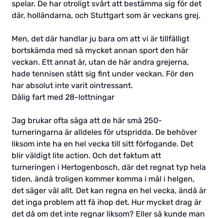
spelar. De har otroligt svårt att bestämma sig för det
där, holländarna, och Stuttgart som är veckans grej.
Men, det där handlar ju bara om att vi är tillfälligt
bortskämda med så mycket annan sport den här
veckan. Ett annat år, utan de här andra grejerna,
hade tennisen stått sig fint under veckan. För den
har absolut inte varit ointressant.
Dålig fart med 28-lottningar
Jag brukar ofta säga att de här små 250-
turneringarna är alldeles för utspridda. De behöver
liksom inte ha en hel vecka till sitt förfogande. Det
blir väldigt lite action. Och det faktum att
turneringen i Hertogenbosch, där det regnat typ hela
tiden, ändå troligen kommer komma i mål i helgen,
det säger väl allt. Det kan regna en hel vecka, ändå är
det inga problem att få ihop det. Hur mycket drag är
det då om det inte regnar liksom? Eller så kunde man