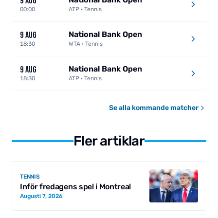
9 AUG
00:00
ATP · Tennis
National Bank Open
9 AUG
18:30
WTA · Tennis
National Bank Open
9 AUG
18:30
ATP · Tennis
Se alla kommande matcher
Fler artiklar
TENNIS
Inför fredagens spel i Montreal
Augusti 7, 2026