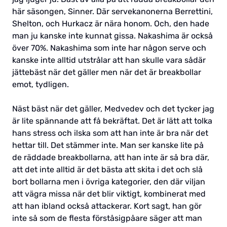
här säsongen, Sinner. Där servekanonerna Berrettini,
Shelton, och Hurkacz är nära honom. Och, den hade
man ju kanske inte kunnat gissa. Nakashima är också
över 70%. Nakashima som inte har någon serve och
kanske inte alltid utstrålar att han skulle vara sådär
jättebäst när det gäller men när det är breakbollar
emot, tydligen.
Näst bäst när det gäller, Medvedev och det tycker jag
är lite spännande att få bekräftat. Det är lätt att tolka
hans stress och ilska som att han inte är bra när det
hettar till. Det stämmer inte. Man ser kanske lite på
de räddade breakbollarna, att han inte är så bra där,
att det inte alltid är det bästa att skita i det och slå
bort bollarna men i övriga kategorier, den där viljan
att vägra missa när det blir viktigt, kombinerat med
att han ibland också attackerar. Kort sagt, han gör
inte så som de flesta förståsigpåare säger att man