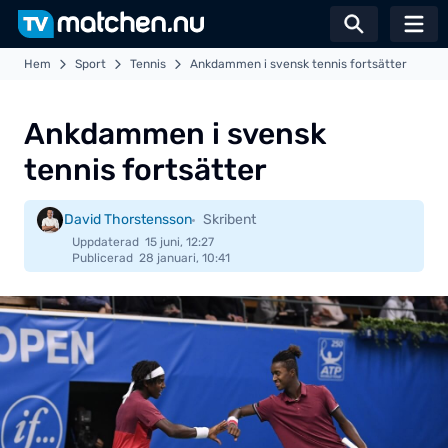
Växla sö
Hem
Sport
Tennis
Ankdammen i svensk tennis fortsätter
Ankdammen i svensk
tennis fortsätter
David Thorstensson
Skribent
Uppdaterad
15 juni, 12:27
Publicerad
28 januari, 10:41