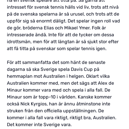
ha en svensk spelare att titta på. Så gärna att
intresset för svensk tennis hålls vid liv, trots att nivå
på de svenska spelarna är så urusel, och trots att de
uppför sig så enormt dåligt. Det spelar ingen roll vad
de gör, bröderna Elias och Mikael Ymer. Folk är
intresserade ändå. Inte för att de tycker om dessa
idrottsmän, men för att längtan är så sjukt stor efter
att få titta på svenskar som spelar tennis igen.
För att sammanfatta det som hänt de senaste
dagarna så ska Sverige spela Davis Cup på
hemmaplan mot Australien i helgen. Oklart vilka
Australien kommer med, men det sägs att Alex de
Minaur kommer vara med och spela i alla fall. De
Minaur som är topp-10 i världen. Kanske kommer
också Nick Kyrgios, han är ännu åtminstone inte
struken från den officiella uppställningen. De
kommer i alla fall vara riktigt, riktigt bra, Australien.
Det kommer inte Sverige vara.