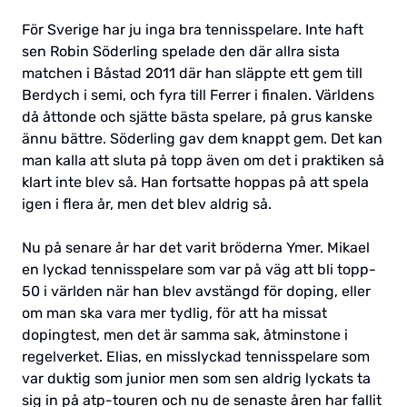
För Sverige har ju inga bra tennisspelare. Inte haft
sen Robin Söderling spelade den där allra sista
matchen i Båstad 2011 där han släppte ett gem till
Berdych i semi, och fyra till Ferrer i finalen. Världens
då åttonde och sjätte bästa spelare, på grus kanske
ännu bättre. Söderling gav dem knappt gem. Det kan
man kalla att sluta på topp även om det i praktiken så
klart inte blev så. Han fortsatte hoppas på att spela
igen i flera år, men det blev aldrig så.
Nu på senare år har det varit bröderna Ymer. Mikael
en lyckad tennisspelare som var på väg att bli topp-
50 i världen när han blev avstängd för doping, eller
om man ska vara mer tydlig, för att ha missat
dopingtest, men det är samma sak, åtminstone i
regelverket. Elias, en misslyckad tennisspelare som
var duktig som junior men som sen aldrig lyckats ta
sig in på atp-touren och nu de senaste åren har fallit