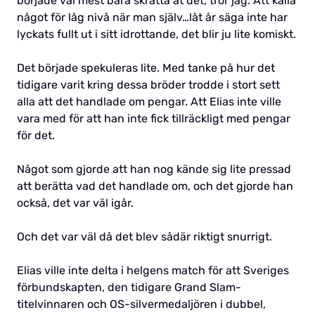
började väl mest bara skratta åt det, tror jag. Att kalla
något för låg nivå när man själv…låt år säga inte har
lyckats fullt ut i sitt idrottande, det blir ju lite komiskt.
Det började spekuleras lite. Med tanke på hur det
tidigare varit kring dessa bröder trodde i stort sett
alla att det handlade om pengar. Att Elias inte ville
vara med för att han inte fick tillräckligt med pengar
för det.
Något som gjorde att han nog kände sig lite pressad
att berätta vad det handlade om, och det gjorde han
också, det var väl igår.
Och det var väl då det blev sådär riktigt snurrigt.
Elias ville inte delta i helgens match för att Sveriges
förbundskapten, den tidigare Grand Slam-
titelvinnaren och OS-silvermedaljören i dubbel,