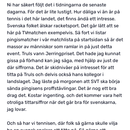
Ni har säkert följt det i tidningarna de senaste
dagarna. För det är lite lustigt. Hur dåliga vi än är på
tennis i det här landet, det finns ändå ett intresse.
Svenska folket älskar racketsport. Det går lätt att se
här på TVmatchen exempelvis. Så fort vi listar
pingismatcher i vår matchlista på startsidan så är det
massor av människor som ramlar in på just detta
event. Truls vann Jerringpriset. Det hade jag kunnat
gissa på förhand kan jag säga, med hjälp av just de
där siffrorna. Det är skidnivåer på intresset för att
titta på Truls och delvis också hans kollegor i
landslaget. Jag läste på morgonen att SVT ska börja
sända pingisens proffstävlingar. Det är nog ett bra
drag det. Kostar ingenting, och det kommer vara helt
otroliga tittarsiffror när det går bra för svenskarna,
jag lovar.
Och så har vi tennisen, där folk så gärna skulle vilja