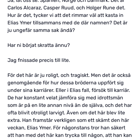
Ja, låt oss se. Spanien, Norge och Danmark. Det är
Carlos Alcaraz, Casper Ruud, och Holger Rune det.
Hur är det, tycker vi att det rimmar väl att kasta in
Elias Ymer tillsammans med de där namnen? Det är
ju ungefär samma sak ändå?
Har ni börjat skratta ännu?
Jag fnissade precis till lite.
För det här är ju roligt, och tragiskt. Men det är också
genomgående för hur dessa bröderna uppfört sig
under sina karriärer. Eller i Elias fall, försök till karriär.
De har konstant velat jämföra sig med idrottsmän
som är på en lite annan nivå än de själva, och det har
ofta blivit otroligt larvigt. Även om det här blev lite
extra. Han framstår verkligen som ett skämt den här
veckan, Elias Ymer. För någonstans tror han säkert
att han med det här kan trycka till någon, att han kan