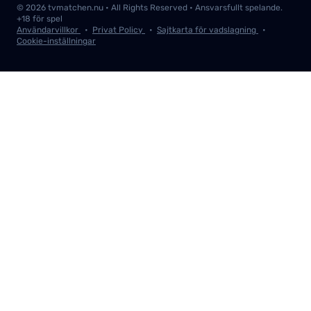
Alla lag
© 2026 tvmatchen.nu • All Rights Reserved • Ansvarsfullt spelande.
Alla ligor
+18 för spel
Användarvillkor
•
Privat Policy
•
Sajtkarta för vadslagning
•
Cookie-inställningar