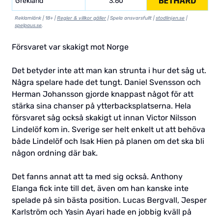
Grekland
3.60
Reklamlänk | 18+ |
Regler & villkor gäller
| Spela ansvarsfullt |
stodlinjen.se
|
spelpaus.se
.
Försvaret var skakigt mot Norge
Det betyder inte att man kan strunta i hur det såg ut.
Några spelare hade det tungt. Daniel Svensson och
Herman Johansson gjorde knappast något för att
stärka sina chanser på ytterbacksplatserna. Hela
försvaret såg också skakigt ut innan Victor Nilsson
Lindelöf kom in. Sverige ser helt enkelt ut att behöva
både Lindelöf och Isak Hien på planen om det ska bli
någon ordning där bak.
Det fanns annat att ta med sig också. Anthony
Elanga fick inte till det, även om han kanske inte
spelade på sin bästa position. Lucas Bergvall, Jesper
Karlström och Yasin Ayari hade en jobbig kväll på