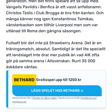
generation, men det finns spelare att se upp med.
Vangelis Pavlidis i Benfica är ett vasst anfallsnamn.
Christos Tzolis i Club Brugge är bra från kanten. Och
många känner nog igen Konstantinos Tsimikas,
vänsterbacken som tillhör Liverpool men som var
utlånad till Roma den gångna säsongen.
Fullsatt blir det inte på Strawberry Arena. Det är en
träningsmatch, absolut. Samtidigt är det lite speciellt
att landslaget inte drar mer publik än vad AIK ofta
gör på samma arena i Allsvenskan. Runt 35 000
åskådare väntas.
Gratisspel upp till 1250 kr
LÄGG SPELET HOS BETHARD
Reklamlänk | 18+ |
Regler & villkor gäller
| Spela ansvarsfullt |
stodlinjen.se
|
spelpaus.se
.