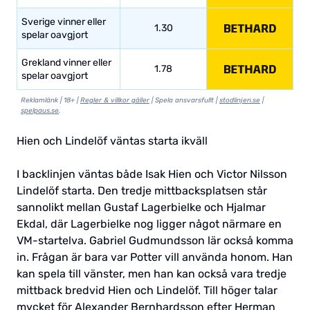
Sverige vinner eller
1.30
spelar oavgjort
Grekland vinner eller
1.78
spelar oavgjort
Reklamlänk | 18+ |
Regler & villkor gäller
| Spela ansvarsfullt |
stodlinjen.se
|
spelpaus.se
.
Hien och Lindelöf väntas starta ikväll
I backlinjen väntas både Isak Hien och Victor Nilsson
Lindelöf starta. Den tredje mittbacksplatsen står
sannolikt mellan Gustaf Lagerbielke och Hjalmar
Ekdal, där Lagerbielke nog ligger något närmare en
VM-startelva. Gabriel Gudmundsson lär också komma
in. Frågan är bara var Potter vill använda honom. Han
kan spela till vänster, men han kan också vara tredje
mittback bredvid Hien och Lindelöf. Till höger talar
mycket för Alexander Bernhardsson efter Herman