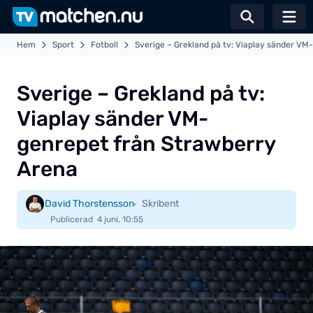
Växla sö
Hem
Sport
Fotboll
Sverige – Grekland på tv: Viaplay sänder V
Sverige – Grekland på tv:
Viaplay sänder VM-
genrepet från Strawberry
Arena
David Thorstensson
Skribent
Publicerad
4 juni, 10:55