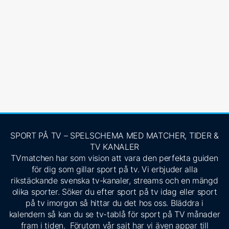
SPORT PÅ TV – SPELSCHEMA MED MATCHER, TIDER &
TV KANALER
TVmatchen har som vision att vara den perfekta guiden
för dig som gillar sport på tv. Vi erbjuder alla
rikstäckande svenska tv-kanaler, streams och en mängd
olika sporter. Söker du efter sport på tv idag eller sport
på tv imorgon så hittar du det hos oss. Bläddra i
kalendern så kan du se tv-tablå för sport på TV månader
fram i tiden. Förutom vår sajt har vi även appar till