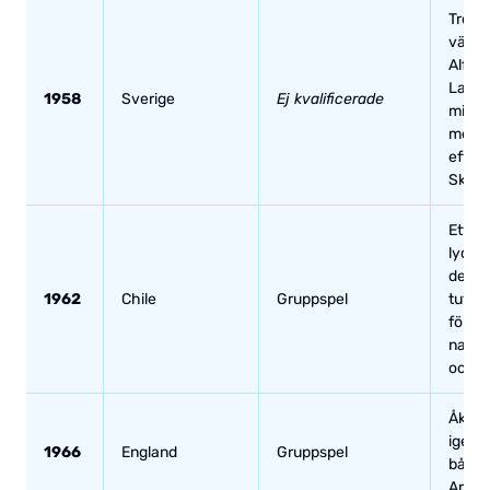
Trots 
värld
Alfre
Ladis
1958
Sverige
Ej kvalificerade
missl
med at
efter
Skott
Ett st
lyckad
det oc
1962
Chile
Gruppspel
tuff g
förlu
natio
och T
Åkte u
igen e
1966
England
Gruppspel
både 
Argen