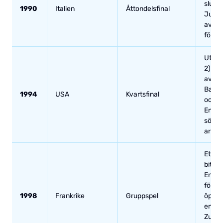
slutsp
1990
Italien
Åttondelsfinal
Jugosl
avgör
förlän
Utslag
2) eft
avgör
Baggi
1994
USA
Kvartsfinal
också 
Enriq
sönde
armb
Ett a
bittr
En öv
förlus
1998
Frankrike
Gruppspel
öppni
en ta
Zubiza