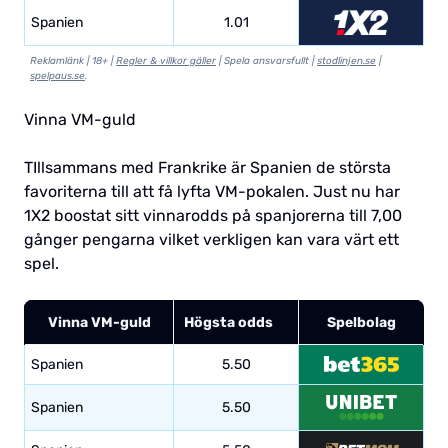
Spanien
1.01
Reklamlänk | 18+ |
Regler & villkor gäller
| Spela ansvarsfullt |
stodlinjen.se
|
spelpaus.se
.
Vinna VM-guld
TIllsammans med Frankrike är Spanien de största
favoriterna till att få lyfta VM-pokalen. Just nu har
1X2 boostat sitt vinnarodds på spanjorerna till 7,00
gånger pengarna vilket verkligen kan vara värt ett
spel.
Vinna VM-guld
Högsta odds
Spelbolag
Spanien
5.50
Spanien
5.50