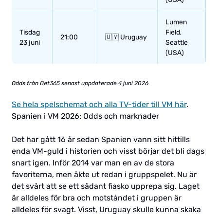
Lumen
Tisdag
Field,
1
21:00
🇺🇾 Uruguay
23 juni
Seattle
/
(USA)
Odds från Bet365 senast uppdaterade 4 juni 2026
Se hela spelschemat och alla TV-tider till VM här
.
Spanien i VM 2026: Odds och marknader
Det har gått 16 år sedan Spanien vann sitt hittills
enda VM-guld i historien och visst börjar det bli dags
snart igen. Inför 2014 var man en av de stora
favoriterna, men åkte ut redan i gruppspelet. Nu är
det svårt att se ett sådant fiasko upprepa sig. Laget
är alldeles för bra och motståndet i gruppen är
alldeles för svagt. Visst, Uruguay skulle kunna skaka