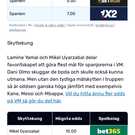
Spanien
5.50
Spanien
7.00
Reklamlänk | 18+ |
Regler & villkor gäller
| Spela ansvarsfullt |
stodlinjen.se
|
spelpaus.se
.
Skyttekung
Lamine Yamal och Mikel Uyarzabal delar
favoritskapet att göra flest mål för spanjorerna i VM.
Dani Olmo skuggar de bpda och skulle också kunna
utmana. Men utan den tydliga målskytten i truppen
så är oddsen ganska höga jämfört med exempelvis
Kane, Messi och Mbappe.
Vill du hitta ännu fler odds
på VM så gör du det här
.
Skyttekung
Högsta odds
Spelbolag
Mikel Oyarzabal
15.00