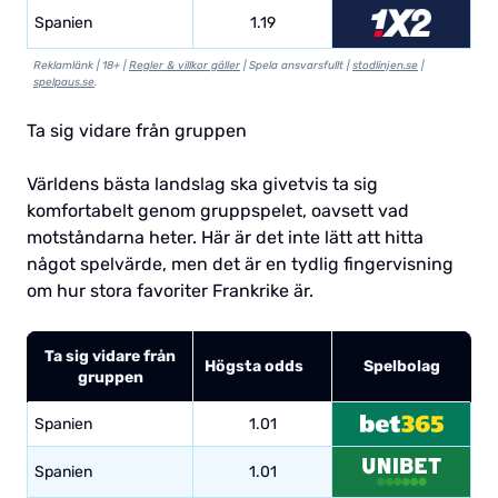
Spanien
1.19
Reklamlänk | 18+ |
Regler & villkor gäller
| Spela ansvarsfullt |
stodlinjen.se
|
spelpaus.se
.
Ta sig vidare från gruppen
Världens bästa landslag ska givetvis ta sig
komfortabelt genom gruppspelet, oavsett vad
motståndarna heter. Här är det inte lätt att hitta
något spelvärde, men det är en tydlig fingervisning
om hur stora favoriter Frankrike är.
Ta sig vidare från
Högsta odds
Spelbolag
gruppen
Spanien
1.01
Spanien
1.01