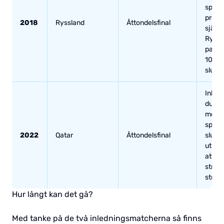
spark
premiä
2018
Ryssland
Åttondelsfinal
själva
Ryssla
passa
1000 
slutpr
Inled
dundr
mot C
spelet
2022
Qatar
Åttondelsfinal
sluts
ut mo
att ha
straffa
straf
Hur långt kan det gå?
Med tanke på de två inledningsmatcherna så finns