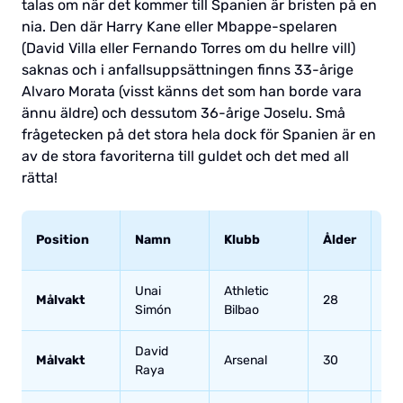
talas om när det kommer till Spanien är bristen på en
nia. Den där Harry Kane eller Mbappe-spelaren
(David Villa eller Fernando Torres om du hellre vill)
saknas och i anfallsuppsättningen finns 33-årige
Alvaro Morata (visst känns det som han borde vara
ännu äldre) och dessutom 36-årige Joselu. Små
frågetecken på det stora hela dock för Spanien är en
av de stora favoriterna till guldet och det med all
rätta!
An
Position
Namn
Klubb
Ålder
la
Unai
Athletic
Målvakt
28
46
Simón
Bilbao
David
Målvakt
Arsenal
30
10
Raya