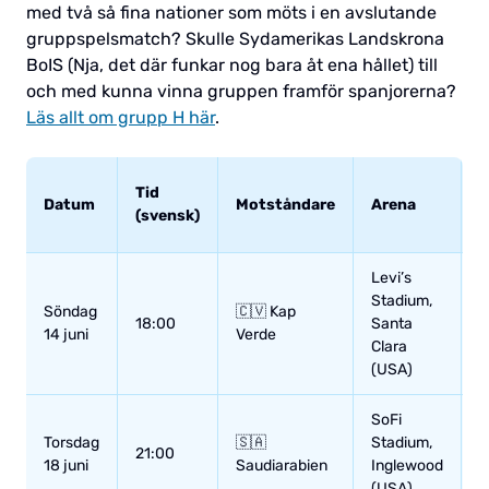
med två så fina nationer som möts i en avslutande
gruppspelsmatch? Skulle Sydamerikas Landskrona
BoIS (Nja, det där funkar nog bara åt ena hållet) till
och med kunna vinna gruppen framför spanjorerna?
Läs allt om grupp H här
.
O
Tid
Datum
Motståndare
Arena
(
(svensk)
f
Levi’s
Stadium,
1
Söndag
🇨🇻 Kap
18:00
Santa
1
14 juni
Verde
Clara
2
(USA)
SoFi
Torsdag
🇸🇦
Stadium,
1
21:00
18 juni
Saudiarabien
Inglewood
/
(USA)