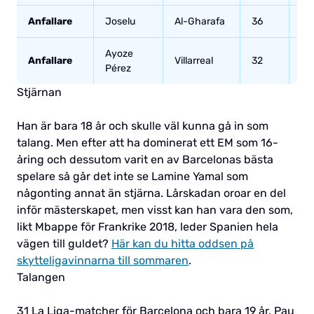
Anfallare
Joselu
Al-Gharafa
36
13
Ayoze
Anfallare
Villarreal
32
3
Pérez
Stjärnan
Han är bara 18 år och skulle väl kunna gå in som
talang. Men efter att ha dominerat ett EM som 16-
åring och dessutom varit en av Barcelonas bästa
spelare så går det inte se Lamine Yamal som
någonting annat än stjärna. Lårskadan oroar en del
inför mästerskapet, men visst kan han vara den som,
likt Mbappe för Frankrike 2018, leder Spanien hela
vägen till guldet?
Här kan du hitta oddsen på
skytteligavinnarna till sommaren
.
Talangen
31 La Liga-matcher för Barcelona och bara 19 år. Pau