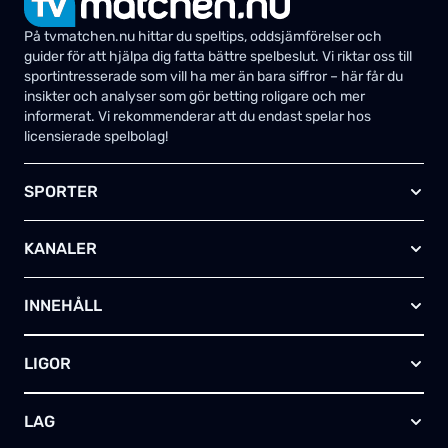
På tvmatchen.nu hittar du speltips, oddsjämförelser och
guider för att hjälpa dig fatta bättre spelbeslut. Vi riktar oss till
sportintresserade som vill ha mer än bara siffror – här får du
insikter och analyser som gör betting roligare och mer
informerat. Vi rekommenderar att du endast spelar hos
licensierade spelbolag!
SPORTER
Fotboll
KANALER
Ishockey
Amerikansk fotboll
Viaplay SE
Basket
INNEHÅLL
TV4 Play Sport Total
Handboll
Kanal 5
Om oss
Rugby
HBO Max (SE)
LIGOR
Kontakta oss
Innebandy
Alla kanaler
Annonsera
Futsal
EFL-cupen
Skapa egen TV-tablå
LAG
Bandy
Championship
Telia – paket & erbjudanden