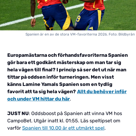
Spanien är en av de stora VM-favoriterna 2026. Foto: Bildbyrån
Europamästarna och förhandsfavoriterna Spanien
gör bara ett godkänt mästerskap om man tar sig
hela vägen till final? I princip så ser det ut när man
tittar på oddsen inför turneringen. Men visst
känns Lamine Yamals Spanien som en tydlig
favorit att ta sig hela vägen?
Allt du behöver inför
och under VM hittar du här
.
JUST NU
: Oddsboost på Spanien att vinna VM hos
CampoBet. Utgår inatt kl. 01:55. Läs speltipset om
varför
Spanien till 10.00 är ett utmärkt spel
.