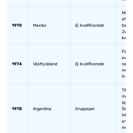
Missa
efter 
1970
Mexiko
Ej kvalificerade
bakom
Jugos
kvalg
Förlor
avgör
1974
Västtyskland
Ej kvalificerade
neutra
mot J
0–1.
Tillb
men fö
öppni
1978
Argentina
Gruppspel
Öster
inte t
en he
mot Br