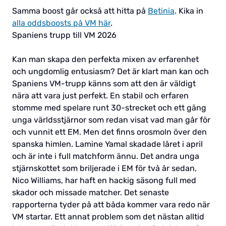
Samma boost går också att hitta på
Betinia
. Kika in
alla oddsboosts på VM här
.
Spaniens trupp till VM 2026
Kan man skapa den perfekta mixen av erfarenhet
och ungdomlig entusiasm? Det är klart man kan och
Spaniens VM-trupp känns som att den är väldigt
nära att vara just perfekt. En stabil och erfaren
stomme med spelare runt 30-strecket och ett gäng
unga världsstjärnor som redan visat vad man går för
och vunnit ett EM. Men det finns orosmoln över den
spanska himlen. Lamine Yamal skadade låret i april
och är inte i full matchform ännu. Det andra unga
stjärnskottet som briljerade i EM för två år sedan,
Nico Williams, har haft en hackig säsong full med
skador och missade matcher. Det senaste
rapporterna tyder på att båda kommer vara redo när
VM startar. Ett annat problem som det nästan alltid