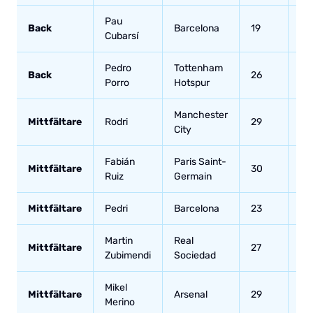
Pau
Back
Barcelona
19
4
Cubarsí
Pedro
Tottenham
Back
26
5
Porro
Hotspur
Manchester
Mittfältare
Rodri
29
56
City
Fabián
Paris Saint-
Mittfältare
30
29
Ruiz
Germain
Mittfältare
Pedri
Barcelona
23
24
Martin
Real
Mittfältare
27
10
Zubimendi
Sociedad
Mikel
Mittfältare
Arsenal
29
28
Merino