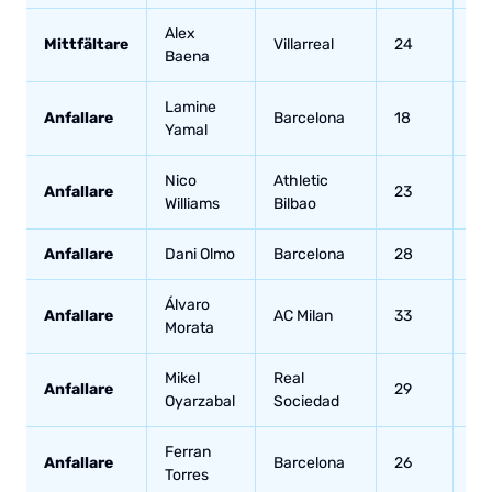
Alex
Mittfältare
Villarreal
24
7
Baena
Lamine
Anfallare
Barcelona
18
14
Yamal
Nico
Athletic
Anfallare
23
20
Williams
Bilbao
Anfallare
Dani Olmo
Barcelona
28
39
Álvaro
Anfallare
AC Milan
33
80
Morata
Mikel
Real
Anfallare
29
38
Oyarzabal
Sociedad
Ferran
Anfallare
Barcelona
26
46
Torres