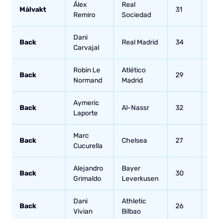
Álex
Real
Målvakt
31
1
Remiro
Sociedad
Dani
Back
Real Madrid
34
49
Carvajal
Robin Le
Atlético
Back
29
17
Normand
Madrid
Aymeric
Back
Al-Nassr
32
35
Laporte
Marc
Back
Chelsea
27
10
Cucurella
Alejandro
Bayer
Back
30
6
Grimaldo
Leverkusen
Dani
Athletic
Back
26
5
Vivian
Bilbao