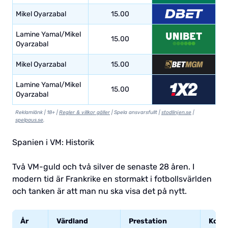
Mikel Oyarzabal
15.00
Lamine Yamal/Mikel
15.00
Oyarzabal
Mikel Oyarzabal
15.00
Lamine Yamal/Mikel
15.00
Oyarzabal
Reklamlänk | 18+ |
Regler & villkor gäller
| Spela ansvarsfullt |
stodlinjen.se
|
spelpaus.se
.
Spanien i VM: Historik
Två VM-guld och två silver de senaste 28 åren. I
modern tid är Frankrike en stormakt i fotbollsvärlden
och tanken är att man nu ska visa det på nytt.
År
Värdland
Prestation
Komm