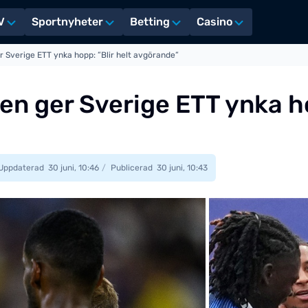
V
Sportnyheter
Betting
Casino
r Sverige ETT ynka hopp: ”Blir helt avgörande”
n ger Sverige ETT ynka ho
Uppdaterad
30 juni, 10:46
Publicerad
30 juni, 10:43