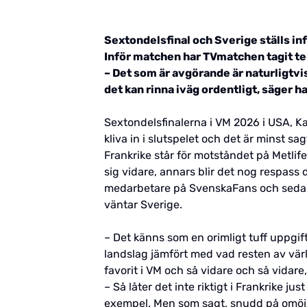
Sextondelsfinal och Sverige ställs inf
Inför matchen har TVmatchen tagit t
– Det som är avgörande är naturligtvis
det kan rinna iväg ordentligt, säger h
Sextondelsfinalerna i VM 2026 i USA, Ka
kliva in i slutspelet och det är minst s
Frankrike står för motståndet på Metlif
sig vidare, annars blir det nog respass
medarbetare på SvenskaFans och sedan 
väntar Sverige.
– Det känns som en orimligt tuff uppgift,
landslag jämfört med vad resten av värl
favorit i VM och så vidare och så vidare
– Så låter det inte riktigt i Frankrike ju
exempel. Men som sagt, snudd på omöjl