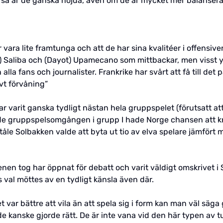
 så är de ganska nöjda, även om de är mycket mer balanser
vara lite framtunga och att de har sina kvalitéer i offensiv
iam) Saliba och (Dayot) Upamecano som mittbackar, men visst 
alla fans och journalister. Frankrike har svårt att få till de
vt förvåning”
 har varit ganska tydligt nästan hela gruppspelet (förutsatt 
nde gruppspelsomgången i grupp I hade Norge chansen att 
tåle Solbakken valde att byta ut tio av elva spelare jämför
en tog har öppnat för debatt och varit väldigt omskrivet i 
s val möttes av en tydligt känsla även där.
 var bättre att vila än att spela sig i form kan man väl säga 
 de kanske gjorde rätt. De är inte vana vid den här typen a