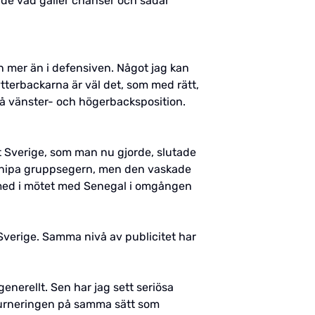
ade vad gäller chanser och sådär
en mer än i defensiven. Något jag kan
ytterbackarna är väl det, som med rätt,
t på vänster- och högerbacksposition.
att Sverige, som man nu gjorde, slutade
knipa gruppsegern, men den vaskade
t med i mötet med Senegal i omgången
Sverige. Samma nivå av publicitet har
generellt. Sen har jag sett seriösa
v turneringen på samma sätt som