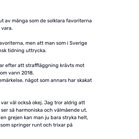
ut av många som de solklara favoriterna
 vara.
 favoriterna, men att man som i Sverige
nsk tidning uttrycka.
r efter att straffläggning krävts mot
 som vann 2018.
 bemärkelse, något som annars har skakat
var väl också okej. Jag tror aldrig att
olk ser så harmoniska och välmående ut.
en grejen kan man ju bara stryka helt,
 som springer runt och trixar på