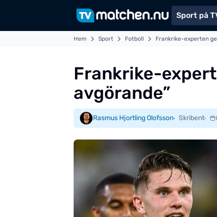
Sport på T
Hem
Sport
Fotboll
Frankrike-experten ge
Frankrike-experte
avgörande”
Rasmus Hjortling Olofsson
Skribent