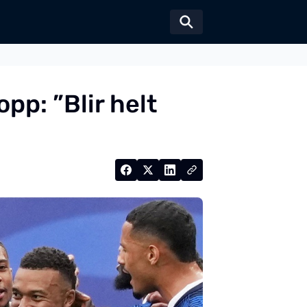
Växla sökformul
pp: ”Blir helt