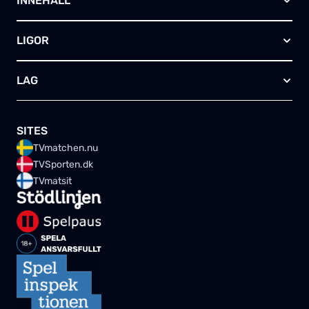
INNEHÅLL
TV4 Play Sport Total
Handboll
Kanal 5
Om oss
Rugby
HBO Max (SE)
LIGOR
Kontakta oss
Innebandy
Alla kanaler
Annonsera
Futsal
EFL-cupen
Skapa egen TV-tablå
LAG
Bandy
Championship
Telia – paket & erbjudanden
Friidrott
FA-cupen
Arsenal FC
Skriv för oss
Tennis
Premier League
Manchester City
SITES
Golf
Champions League
Liverpool FC
TVmatchen.nu
Fighting
Europa League
Chelsea FC
TVSporten.dk
Motor
UEFA Nations League A
Manchester United
TVmatsit
Vinterstudio
Ligue 1
PSG
Trav
Bundesliga
FC Bayern München
Serie A
Borussia Dortmund
La Liga
Leipzig
Allsvenskan
AS Roma
Svenska cupen
Inter
Superettan
AC Milan
Fotbolls-VM 2026
Juventus