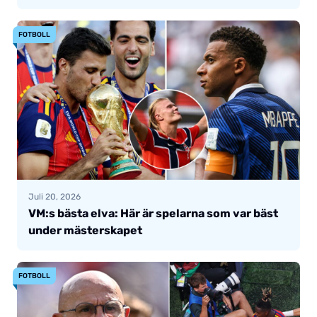
FOTBOLL
Juli 20, 2026
VM:s bästa elva: Här är spelarna som var bäst
under mästerskapet
FOTBOLL