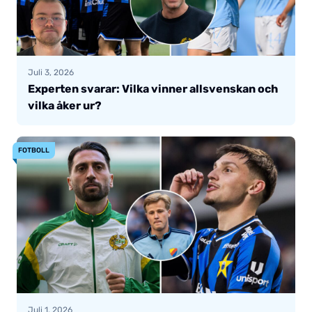
Juli 3, 2026
Experten svarar: Vilka vinner allsvenskan och
vilka åker ur?
FOTBOLL
Juli 1, 2026