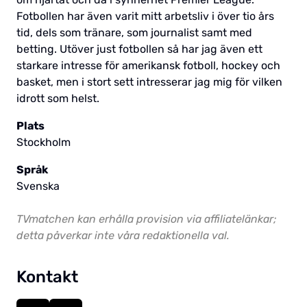
Fotbollen har även varit mitt arbetsliv i över tio års
tid, dels som tränare, som journalist samt med
betting. Utöver just fotbollen så har jag även ett
starkare intresse för amerikansk fotboll, hockey och
basket, men i stort sett intresserar jag mig för vilken
idrott som helst.
Plats
Stockholm
Språk
Svenska
TVmatchen kan erhålla provision via affiliatelänkar;
detta påverkar inte våra redaktionella val.
Kontakt