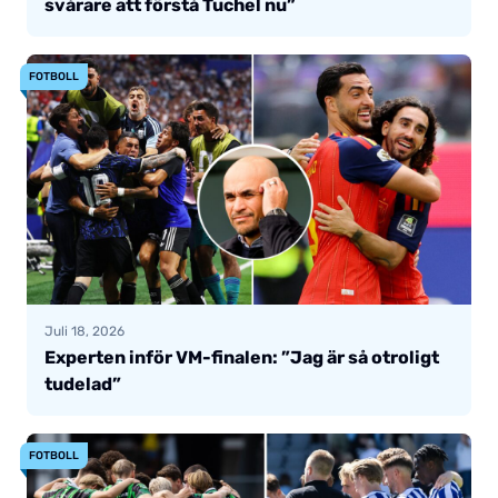
svårare att förstå Tuchel nu”
FOTBOLL
Juli 18, 2026
Experten inför VM-finalen: ”Jag är så otroligt
tudelad”
FOTBOLL