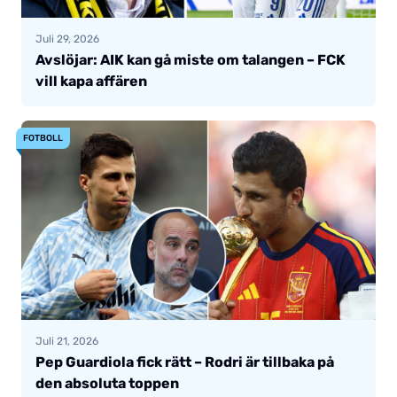
Juli 29, 2026
Avslöjar: AIK kan gå miste om talangen – FCK
vill kapa affären
FOTBOLL
Juli 21, 2026
Pep Guardiola fick rätt – Rodri är tillbaka på
den absoluta toppen