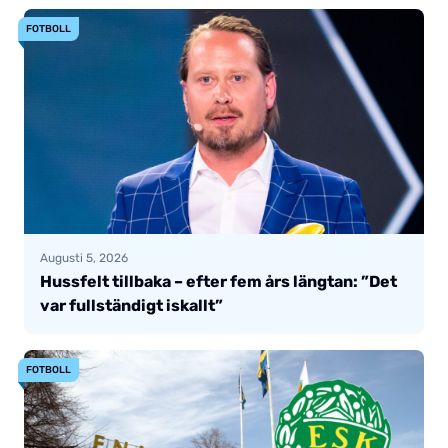
FOTBOLL
Augusti 5, 2026
Hussfelt tillbaka – efter fem års längtan: ”Det
var fullständigt iskallt”
FOTBOLL