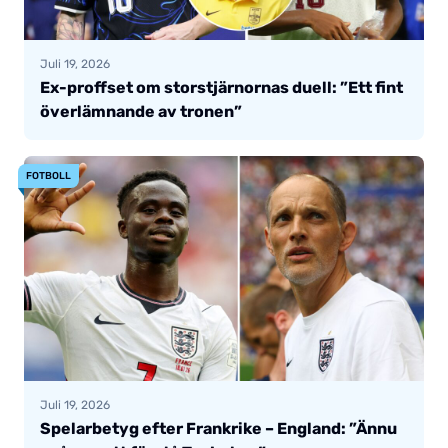
Juli 19, 2026
Ex-proffset om storstjärnornas duell: ”Ett fint
överlämnande av tronen”
FOTBOLL
Juli 19, 2026
Spelarbetyg efter Frankrike – England: ”Ännu