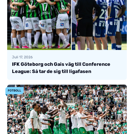
Juli 17, 2026
IFK Göteborg och Gais väg till Conference
League: Så tar de sig till ligafasen
FOTBOLL