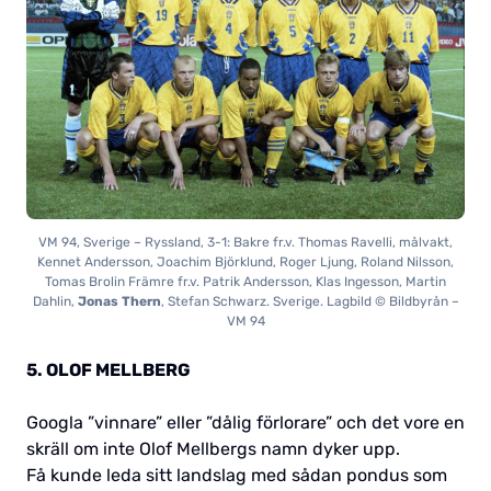
VM 94, Sverige – Ryssland, 3-1: Bakre fr.v. Thomas Ravelli, målvakt,
Kennet Andersson, Joachim Björklund, Roger Ljung, Roland Nilsson,
Tomas Brolin Främre fr.v. Patrik Andersson, Klas Ingesson, Martin
Dahlin,
Jonas Thern
, Stefan Schwarz. Sverige. Lagbild © Bildbyrån –
VM 94
5. OLOF MELLBERG
Googla ”vinnare” eller ”dålig förlorare” och det vore en
skräll om inte Olof Mellbergs namn dyker upp.
Få kunde leda sitt landslag med sådan pondus som