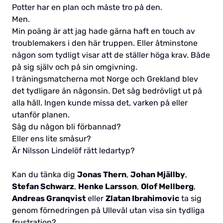
Potter har en plan och måste tro på den.
Men.
Min poäng är att jag hade gärna haft en touch av
troublemakers i den här truppen. Eller åtminstone
någon som tydligt visar att de ställer höga krav. Både
på sig själv och på sin omgivning.
I träningsmatcherna mot Norge och Grekland blev
det tydligare än någonsin. Det såg bedrövligt ut på
alla håll. Ingen kunde missa det, varken på eller
utanför planen.
Såg du någon bli förbannad?
Eller ens lite småsur?
Är Nilsson Lindelöf rätt ledartyp?
Kan du tänka dig
Jonas Thern
,
Johan Mjällby
,
Stefan Schwarz
,
Henke Larsson
,
Olof Mellberg
,
Andreas Granqvist
eller
Zlatan Ibrahimovic
ta sig
genom förnedringen på Ullevål utan visa sin tydliga
frustration?