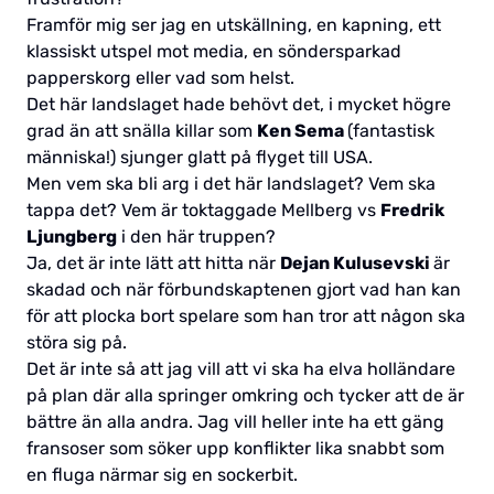
Framför mig ser jag en utskällning, en kapning, ett
klassiskt utspel mot media, en söndersparkad
papperskorg eller vad som helst.
Det här landslaget hade behövt det, i mycket högre
grad än att snälla killar som
Ken Sema
(fantastisk
människa!) sjunger glatt på flyget till USA.
Men vem ska bli arg i det här landslaget? Vem ska
tappa det? Vem är toktaggade Mellberg vs
Fredrik
Ljungberg
i den här truppen?
Ja, det är inte lätt att hitta när
Dejan Kulusevski
är
skadad och när förbundskaptenen gjort vad han kan
för att plocka bort spelare som han tror att någon ska
störa sig på.
Det är inte så att jag vill att vi ska ha elva holländare
på plan där alla springer omkring och tycker att de är
bättre än alla andra. Jag vill heller inte ha ett gäng
fransoser som söker upp konflikter lika snabbt som
en fluga närmar sig en sockerbit.