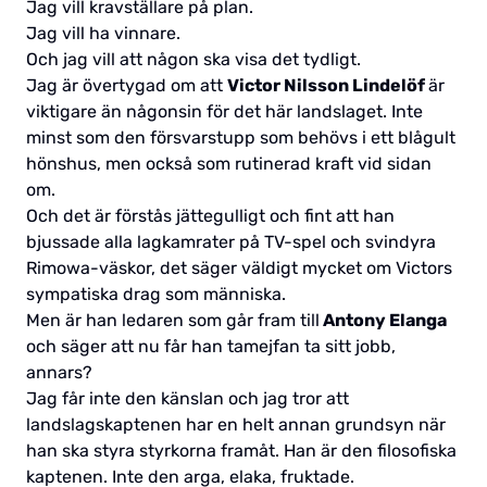
Jag vill kravställare på plan.
Jag vill ha vinnare.
Och jag vill att någon ska visa det tydligt.
Jag är övertygad om att
Victor Nilsson Lindelöf
är
viktigare än någonsin för det här landslaget. Inte
minst som den försvarstupp som behövs i ett blågult
hönshus, men också som rutinerad kraft vid sidan
om.
Och det är förstås jättegulligt och fint att han
bjussade alla lagkamrater på TV-spel och svindyra
Rimowa-väskor, det säger väldigt mycket om Victors
sympatiska drag som människa.
Men är han ledaren som går fram till
Antony Elanga
och säger att nu får han tamejfan ta sitt jobb,
annars?
Jag får inte den känslan och jag tror att
landslagskaptenen har en helt annan grundsyn när
han ska styra styrkorna framåt. Han är den filosofiska
kaptenen. Inte den arga, elaka, fruktade.