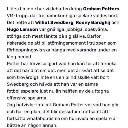
I färskt minne har vi debatten kring
Graham Potters
VM-trupp, där tre namnkunniga spelare valdes bort.
Det hette att
Williot Swedberg
,
Roony Bardghij
och
Hugo Larsson
var gnälliga, jobbiga, obekväma,
störiga och mest tänkte på sig själva. Därför
riskerade de att bli störningsmoment i truppen som
förhoppningsvis ska hänga med varandra under en
lång period.
Potter har förvisso gjort vad han kan för att förneka
att det handlat om det, men det är svårt att se det
som trovärdigt. Inte ens en blind skulle valt bort
Swedberg och hävda att han var en sämre
fotbollsspelare just nu än hälften av de uttagna
offensiva spelarna.
Jag betvivlar inte att Graham Potter vet vad han gör
och har en plan, det blir dessutom tröttsamt att
fortsätta whataboutisma om huruvida en spelare är
bättre än någon annan.