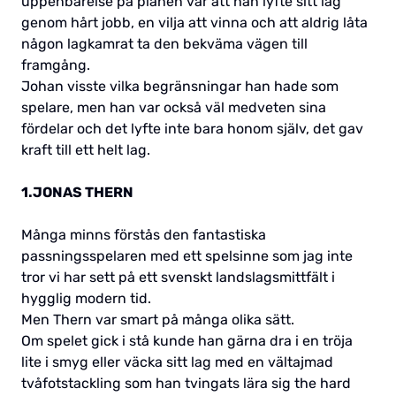
uppenbarelse på planen var att han lyfte sitt lag
genom hårt jobb, en vilja att vinna och att aldrig låta
någon lagkamrat ta den bekväma vägen till
framgång.
Johan visste vilka begränsningar han hade som
spelare, men han var också väl medveten sina
fördelar och det lyfte inte bara honom själv, det gav
kraft till ett helt lag.
1.JONAS THERN
Många minns förstås den fantastiska
passningsspelaren med ett spelsinne som jag inte
tror vi har sett på ett svenskt landslagsmittfält i
hygglig modern tid.
Men Thern var smart på många olika sätt.
Om spelet gick i stå kunde han gärna dra i en tröja
lite i smyg eller väcka sitt lag med en vältajmad
tvåfotstackling som han tvingats lära sig the hard