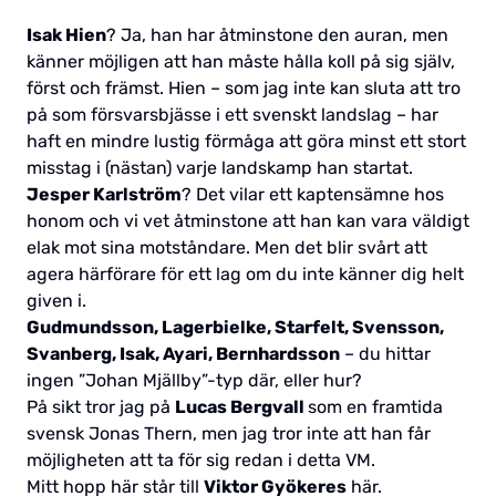
Isak Hien
? Ja, han har åtminstone den auran, men
känner möjligen att han måste hålla koll på sig själv,
först och främst. Hien – som jag inte kan sluta att tro
på som försvarsbjässe i ett svenskt landslag – har
haft en mindre lustig förmåga att göra minst ett stort
misstag i (nästan) varje landskamp han startat.
Jesper Karlström
? Det vilar ett kaptensämne hos
honom och vi vet åtminstone att han kan vara väldigt
elak mot sina motståndare. Men det blir svårt att
agera härförare för ett lag om du inte känner dig helt
given i.
Gudmundsson, Lagerbielke, Starfelt, Svensson,
Svanberg, Isak, Ayari, Bernhardsson
– du hittar
ingen ”Johan Mjällby”-typ där, eller hur?
På sikt tror jag på
Lucas Bergvall
som en framtida
svensk Jonas Thern, men jag tror inte att han får
möjligheten att ta för sig redan i detta VM.
Mitt hopp här står till
Viktor Gyökeres
här.