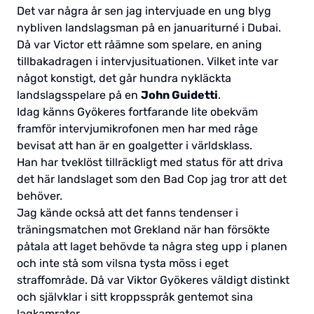
Det var några år sen jag intervjuade en ung blyg
nybliven landslagsman på en januariturné i Dubai.
Då var Victor ett råämne som spelare, en aning
tillbakadragen i intervjusituationen. Vilket inte var
något konstigt, det går hundra nykläckta
landslagsspelare på en
John Guidetti
.
Idag känns Gyökeres fortfarande lite obekväm
framför intervjumikrofonen men har med råge
bevisat att han är en goalgetter i världsklass.
Han har tveklöst tillräckligt med status för att driva
det här landslaget som den Bad Cop jag tror att det
behöver.
Jag kände också att det fanns tendenser i
träningsmatchen mot Grekland när han försökte
påtala att laget behövde ta några steg upp i planen
och inte stå som vilsna tysta möss i eget
straffområde. Då var Viktor Gyökeres väldigt distinkt
och självklar i sitt kroppsspråk gentemot sina
lagkamrater.