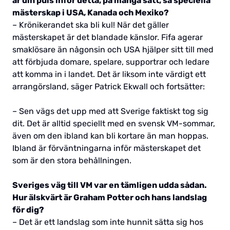
är din puls inför detta, på många sätt, så speciella
mästerskap i USA, Kanada och Mexiko?
– Krönikerandet ska bli kul! När det gäller
mästerskapet är det blandade känslor. Fifa agerar
smaklösare än någonsin och USA hjälper sitt till med
att förbjuda domare, spelare, supportrar och ledare
att komma in i landet. Det är liksom inte värdigt ett
arrangörsland, säger Patrick Ekwall och fortsätter:
– Sen vägs det upp med att Sverige faktiskt tog sig
dit. Det är alltid speciellt med en svensk VM-sommar,
även om den ibland kan bli kortare än man hoppas.
Ibland är förväntningarna inför mästerskapet det
som är den stora behållningen.
Sveriges väg till VM var en tämligen udda sådan.
Hur älskvärt är Graham Potter och hans landslag
för dig?
– Det är ett landslag som inte hunnit sätta sig hos