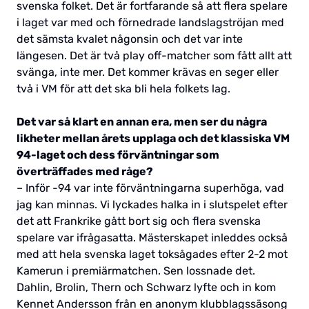
svenska folket. Det är fortfarande så att flera spelare
i laget var med och förnedrade landslagströjan med
det sämsta kvalet någonsin och det var inte
längesen. Det är två play off-matcher som fått allt att
svänga, inte mer. Det kommer krävas en seger eller
två i VM för att det ska bli hela folkets lag.
Det var så klart en annan era, men ser du några
likheter mellan årets upplaga och det klassiska VM
94-laget och dess förväntningar som
överträffades med råge?
– Inför -94 var inte förväntningarna superhöga, vad
jag kan minnas. Vi lyckades halka in i slutspelet efter
det att Frankrike gått bort sig och flera svenska
spelare var ifrågasatta. Mästerskapet inleddes också
med att hela svenska laget toksågades efter 2-2 mot
Kamerun i premiärmatchen. Sen lossnade det.
Dahlin, Brolin, Thern och Schwarz lyfte och in kom
Kennet Andersson från en anonym klubblagssäsong