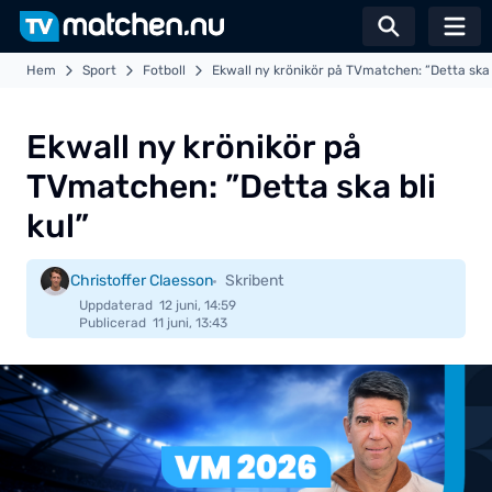
Växla sö
Hem
Sport
Fotboll
Ekwall ny krönikör på TVmatchen: ”Detta ska b
Ekwall ny krönikör på
TVmatchen: ”Detta ska bli
kul”
Christoffer Claesson
Skribent
Uppdaterad
12 juni, 14:59
Publicerad
11 juni, 13:43