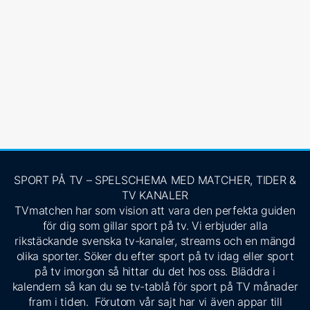
SPORT PÅ TV – SPELSCHEMA MED MATCHER, TIDER &
TV KANALER
TVmatchen har som vision att vara den perfekta guiden
för dig som gillar sport på tv. Vi erbjuder alla
rikstäckande svenska tv-kanaler, streams och en mängd
olika sporter. Söker du efter sport på tv idag eller sport
på tv imorgon så hittar du det hos oss. Bläddra i
kalendern så kan du se tv-tablå för sport på TV månader
fram i tiden. Förutom vår sajt har vi även appar till