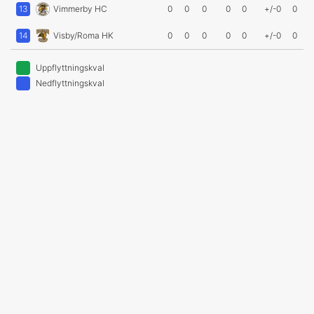
13
Vimmerby HC
0
0
0
0
0
+/-0
0
14
Visby/Roma HK
0
0
0
0
0
+/-0
0
Uppflyttningskval
Nedflyttningskval