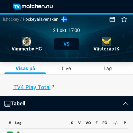
Ishockey
/
Hockeyallsvenskan
21 okt. 17:00
VS
Vimmerby HC
Västerås IK
Visas på
Live
Lag
TV4 Play Total
Tabell
#
Lag
S
V
VÖ
F
FÖ
+/-
P