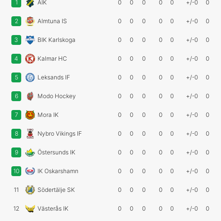
1
AIK
0
0
0
0
0
+/-0
0
2
Almtuna IS
0
0
0
0
0
+/-0
0
3
BIK Karlskoga
0
0
0
0
0
+/-0
0
4
Kalmar HC
0
0
0
0
0
+/-0
0
5
Leksands IF
0
0
0
0
0
+/-0
0
6
Modo Hockey
0
0
0
0
0
+/-0
0
7
Mora IK
0
0
0
0
0
+/-0
0
8
Nybro Vikings IF
0
0
0
0
0
+/-0
0
9
Östersunds IK
0
0
0
0
0
+/-0
0
10
IK Oskarshamn
0
0
0
0
0
+/-0
0
11
Södertälje SK
0
0
0
0
0
+/-0
0
12
Västerås IK
0
0
0
0
0
+/-0
0