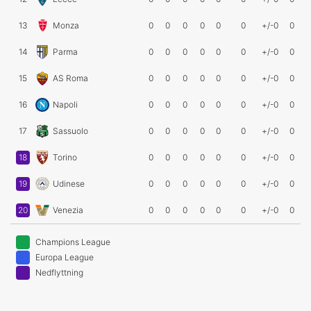
13
Monza
0
0
0
0
0
0
+/-0
0
14
Parma
0
0
0
0
0
0
+/-0
0
15
AS Roma
0
0
0
0
0
0
+/-0
0
16
Napoli
0
0
0
0
0
0
+/-0
0
17
Sassuolo
0
0
0
0
0
0
+/-0
0
18
Torino
0
0
0
0
0
0
+/-0
0
19
Udinese
0
0
0
0
0
0
+/-0
0
20
Venezia
0
0
0
0
0
0
+/-0
0
Champions League
Europa League
Nedflyttning