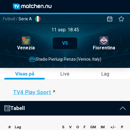
Fotboll
/
Serie A
11 sep. 18:45
VS
Venezia
Fiorentina
Stadio Pierluigi Penzo (Venice, Italy)
Visas på
Live
Lag
TV4 Play Sport
Tabell
#
Lag
S
V
O
F
GM
IM
+/-
P