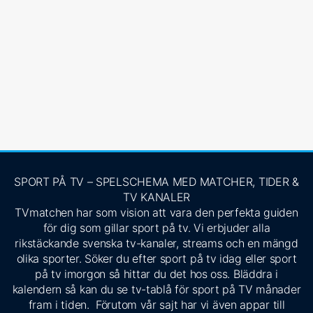
SPORT PÅ TV – SPELSCHEMA MED MATCHER, TIDER &
TV KANALER
TVmatchen har som vision att vara den perfekta guiden
för dig som gillar sport på tv. Vi erbjuder alla
rikstäckande svenska tv-kanaler, streams och en mängd
olika sporter. Söker du efter sport på tv idag eller sport
på tv imorgon så hittar du det hos oss. Bläddra i
kalendern så kan du se tv-tablå för sport på TV månader
fram i tiden. Förutom vår sajt har vi även appar till