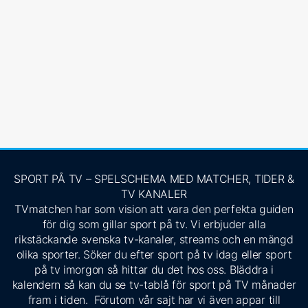
SPORT PÅ TV – SPELSCHEMA MED MATCHER, TIDER &
TV KANALER
TVmatchen har som vision att vara den perfekta guiden
för dig som gillar sport på tv. Vi erbjuder alla
rikstäckande svenska tv-kanaler, streams och en mängd
olika sporter. Söker du efter sport på tv idag eller sport
på tv imorgon så hittar du det hos oss. Bläddra i
kalendern så kan du se tv-tablå för sport på TV månader
fram i tiden. Förutom vår sajt har vi även appar till