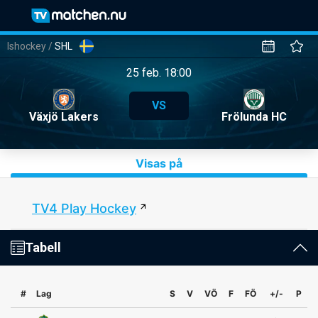
Ishockey
/
SHL
25 feb. 18:00
VS
Växjö Lakers
Frölunda HC
Visas på
TV4 Play Hockey
Tabell
#
Lag
S
V
VÖ
F
FÖ
+/-
P