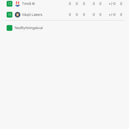
13
Timrå IK
0
0
0
0
0
+/-0
0
14
Växjö Lakers
0
0
0
0
0
+/-0
0
Nedflyttningskval