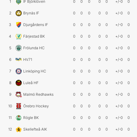
1
IF Björklöven
0
0
0
0
0
+/-0
0
2
Brynäs IF
0
0
0
0
0
+/-0
0
3
Djurgårdens IF
0
0
0
0
0
+/-0
0
4
Färjestad BK
0
0
0
0
0
+/-0
0
5
Frölunda HC
0
0
0
0
0
+/-0
0
6
HV71
0
0
0
0
0
+/-0
0
7
Linköping HC
0
0
0
0
0
+/-0
0
8
Luleå HF
0
0
0
0
0
+/-0
0
9
Malmö Redhawks
0
0
0
0
0
+/-0
0
10
Örebro Hockey
0
0
0
0
0
+/-0
0
11
Rögle BK
0
0
0
0
0
+/-0
0
12
Skellefteå AIK
0
0
0
0
0
+/-0
0