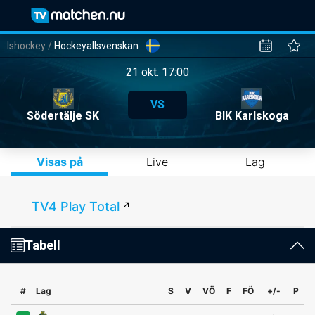
Ishockey
/
Hockeyallsvenskan
21 okt. 17:00
VS
Södertälje SK
BIK Karlskoga
Visas på
Live
Lag
TV4 Play Total
Tabell
#
Lag
S
V
VÖ
F
FÖ
+/-
P