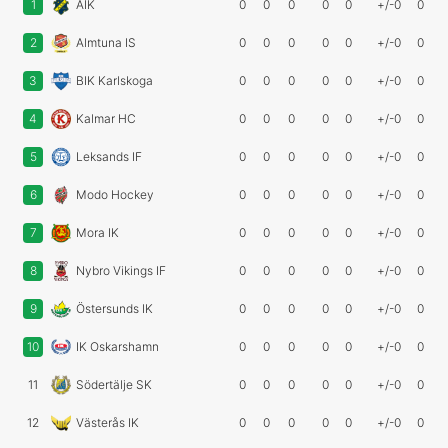
1
AIK
0
0
0
0
0
+/-0
0
2
Almtuna IS
0
0
0
0
0
+/-0
0
3
BIK Karlskoga
0
0
0
0
0
+/-0
0
4
Kalmar HC
0
0
0
0
0
+/-0
0
5
Leksands IF
0
0
0
0
0
+/-0
0
6
Modo Hockey
0
0
0
0
0
+/-0
0
7
Mora IK
0
0
0
0
0
+/-0
0
8
Nybro Vikings IF
0
0
0
0
0
+/-0
0
9
Östersunds IK
0
0
0
0
0
+/-0
0
10
IK Oskarshamn
0
0
0
0
0
+/-0
0
11
Södertälje SK
0
0
0
0
0
+/-0
0
12
Västerås IK
0
0
0
0
0
+/-0
0