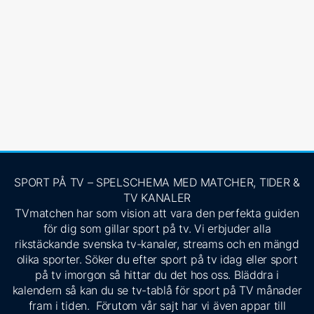
SPORT PÅ TV – SPELSCHEMA MED MATCHER, TIDER &
TV KANALER
TVmatchen har som vision att vara den perfekta guiden
för dig som gillar sport på tv. Vi erbjuder alla
rikstäckande svenska tv-kanaler, streams och en mängd
olika sporter. Söker du efter sport på tv idag eller sport
på tv imorgon så hittar du det hos oss. Bläddra i
kalendern så kan du se tv-tablå för sport på TV månader
fram i tiden. Förutom vår sajt har vi även appar till