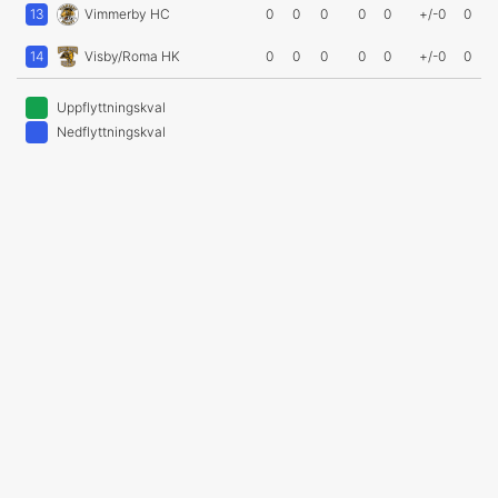
13
Vimmerby HC
0
0
0
0
0
+/-0
0
14
Visby/Roma HK
0
0
0
0
0
+/-0
0
Uppflyttningskval
Nedflyttningskval