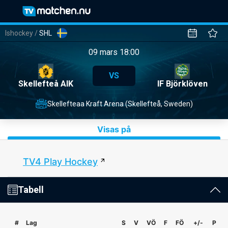
Ishockey
/
SHL
09 mars 18:00
VS
Skellefteå AIK
IF Björklöven
Skellefteaa Kraft Arena (Skellefteå, Sweden)
Visas på
TV4 Play Hockey
Tabell
#
Lag
S
V
VÖ
F
FÖ
+/-
P