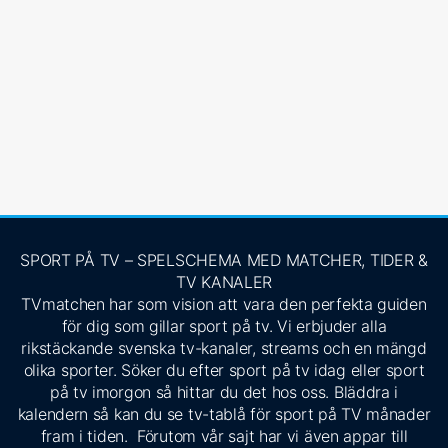
SPORT PÅ TV – SPELSCHEMA MED MATCHER, TIDER &
TV KANALER
TVmatchen har som vision att vara den perfekta guiden
för dig som gillar sport på tv. Vi erbjuder alla
rikstäckande svenska tv-kanaler, streams och en mängd
olika sporter. Söker du efter sport på tv idag eller sport
på tv imorgon så hittar du det hos oss. Bläddra i
kalendern så kan du se tv-tablå för sport på TV månader
fram i tiden. Förutom vår sajt har vi även appar till