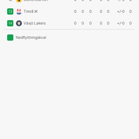
13
Timrå IK
0
0
0
0
0
+/-0
0
14
Växjö Lakers
0
0
0
0
0
+/-0
0
Nedflyttningskval