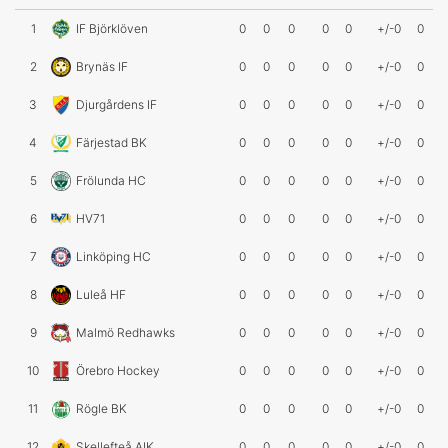
1
IF Björklöven
0
0
0
0
0
+/-0
0
2
Brynäs IF
0
0
0
0
0
+/-0
0
3
Djurgårdens IF
0
0
0
0
0
+/-0
0
4
Färjestad BK
0
0
0
0
0
+/-0
0
5
Frölunda HC
0
0
0
0
0
+/-0
0
6
HV71
0
0
0
0
0
+/-0
0
7
Linköping HC
0
0
0
0
0
+/-0
0
8
Luleå HF
0
0
0
0
0
+/-0
0
9
Malmö Redhawks
0
0
0
0
0
+/-0
0
10
Örebro Hockey
0
0
0
0
0
+/-0
0
11
Rögle BK
0
0
0
0
0
+/-0
0
12
Skellefteå AIK
0
0
0
0
0
+/-0
0