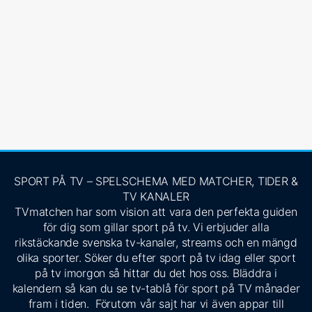
SPORT PÅ TV – SPELSCHEMA MED MATCHER, TIDER &
TV KANALER
TVmatchen har som vision att vara den perfekta guiden
för dig som gillar sport på tv. Vi erbjuder alla
rikstäckande svenska tv-kanaler, streams och en mängd
olika sporter. Söker du efter sport på tv idag eller sport
på tv imorgon så hittar du det hos oss. Bläddra i
kalendern så kan du se tv-tablå för sport på TV månader
fram i tiden. Förutom vår sajt har vi även appar till