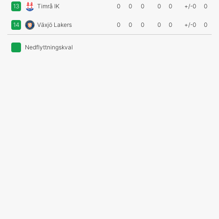
13
Timrå IK
0
0
0
0
0
+/-0
0
14
Växjö Lakers
0
0
0
0
0
+/-0
0
Nedflyttningskval