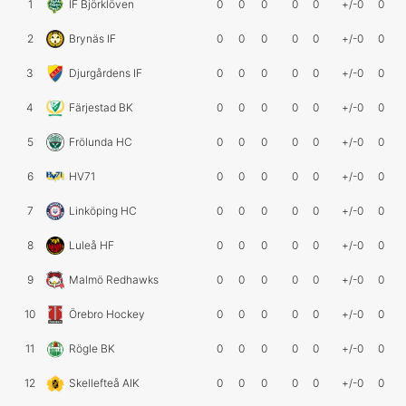
1
IF Björklöven
0
0
0
0
0
+/-0
0
2
Brynäs IF
0
0
0
0
0
+/-0
0
3
Djurgårdens IF
0
0
0
0
0
+/-0
0
4
Färjestad BK
0
0
0
0
0
+/-0
0
5
Frölunda HC
0
0
0
0
0
+/-0
0
6
HV71
0
0
0
0
0
+/-0
0
7
Linköping HC
0
0
0
0
0
+/-0
0
8
Luleå HF
0
0
0
0
0
+/-0
0
9
Malmö Redhawks
0
0
0
0
0
+/-0
0
10
Örebro Hockey
0
0
0
0
0
+/-0
0
11
Rögle BK
0
0
0
0
0
+/-0
0
12
Skellefteå AIK
0
0
0
0
0
+/-0
0