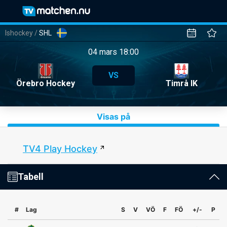
Ishockey
/
SHL
04 mars 18:00
VS
Örebro Hockey
Timrå IK
Visas på
TV4 Play Hockey
Tabell
#
Lag
S
V
VÖ
F
FÖ
+/-
P