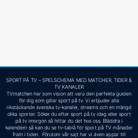
SPORT PÅ TV – SPELSCHEMA MED MATCHER, TIDER &
TV KANALER
TVmatchen har som vision att vara den perfekta guiden
för dig som gillar sport på tv. Vi erbjuder alla
rikstäckande svenska tv-kanaler, streams och en mängd
olika sporter. Söker du efter sport på tv idag eller sport
på tv imorgon så hittar du det hos oss. Bläddra i
kalendern så kan du se tv-tablå för sport på TV månader
fram i tiden. Förutom vår sajt har vi även appar till