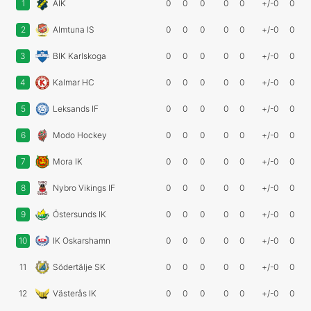
1
AIK
0
0
0
0
0
+/-0
0
2
Almtuna IS
0
0
0
0
0
+/-0
0
3
BIK Karlskoga
0
0
0
0
0
+/-0
0
4
Kalmar HC
0
0
0
0
0
+/-0
0
5
Leksands IF
0
0
0
0
0
+/-0
0
6
Modo Hockey
0
0
0
0
0
+/-0
0
7
Mora IK
0
0
0
0
0
+/-0
0
8
Nybro Vikings IF
0
0
0
0
0
+/-0
0
9
Östersunds IK
0
0
0
0
0
+/-0
0
10
IK Oskarshamn
0
0
0
0
0
+/-0
0
11
Södertälje SK
0
0
0
0
0
+/-0
0
12
Västerås IK
0
0
0
0
0
+/-0
0