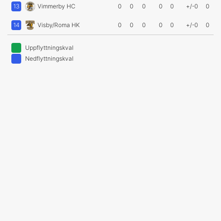
13
Vimmerby HC
0
0
0
0
0
+/-0
0
14
Visby/Roma HK
0
0
0
0
0
+/-0
0
Uppflyttningskval
Nedflyttningskval