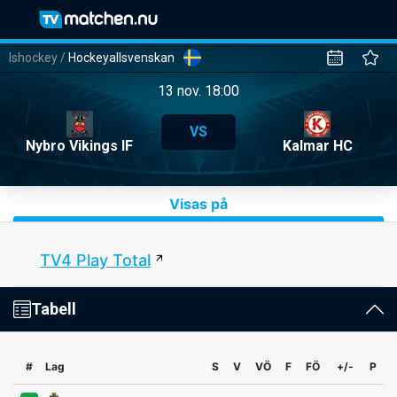
Ishockey
/
Hockeyallsvenskan
13 nov. 18:00
VS
Nybro Vikings IF
Kalmar HC
Visas på
TV4 Play Total
Tabell
#
Lag
S
V
VÖ
F
FÖ
+/-
P