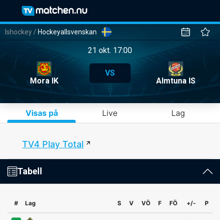
Ishockey
/
Hockeyallsvenskan
21 okt. 17:00
VS
Mora IK
Almtuna IS
Visas på
Live
Lag
TV4 Play Total
Tabell
#
Lag
S
V
VÖ
F
FÖ
+/-
P