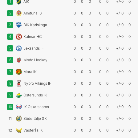
1
AIK
0
0
0
0
0
+/-0
0
2
Almtuna IS
0
0
0
0
0
+/-0
0
3
BIK Karlskoga
0
0
0
0
0
+/-0
0
4
Kalmar HC
0
0
0
0
0
+/-0
0
5
Leksands IF
0
0
0
0
0
+/-0
0
6
Modo Hockey
0
0
0
0
0
+/-0
0
7
Mora IK
0
0
0
0
0
+/-0
0
8
Nybro Vikings IF
0
0
0
0
0
+/-0
0
9
Östersunds IK
0
0
0
0
0
+/-0
0
10
IK Oskarshamn
0
0
0
0
0
+/-0
0
11
Södertälje SK
0
0
0
0
0
+/-0
0
12
Västerås IK
0
0
0
0
0
+/-0
0