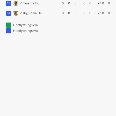
13
Vimmerby HC
0
0
0
0
0
+/-0
0
14
Visby/Roma HK
0
0
0
0
0
+/-0
0
Uppflyttningskval
Nedflyttningskval