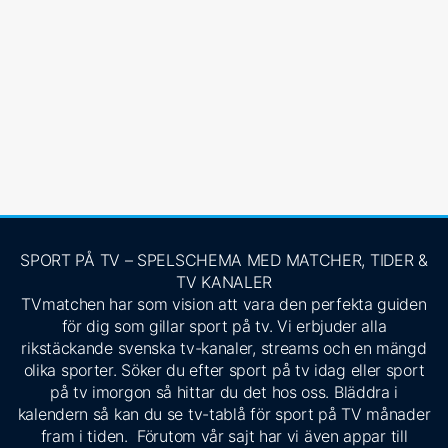
SPORT PÅ TV – SPELSCHEMA MED MATCHER, TIDER &
TV KANALER
TVmatchen har som vision att vara den perfekta guiden
för dig som gillar sport på tv. Vi erbjuder alla
rikstäckande svenska tv-kanaler, streams och en mängd
olika sporter. Söker du efter sport på tv idag eller sport
på tv imorgon så hittar du det hos oss. Bläddra i
kalendern så kan du se tv-tablå för sport på TV månader
fram i tiden. Förutom vår sajt har vi även appar till