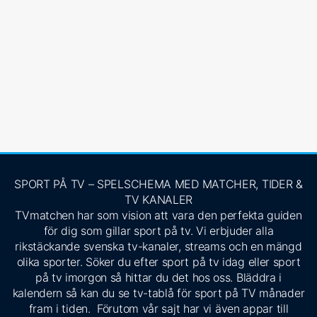
SPORT PÅ TV – SPELSCHEMA MED MATCHER, TIDER &
TV KANALER
TVmatchen har som vision att vara den perfekta guiden
för dig som gillar sport på tv. Vi erbjuder alla
rikstäckande svenska tv-kanaler, streams och en mängd
olika sporter. Söker du efter sport på tv idag eller sport
på tv imorgon så hittar du det hos oss. Bläddra i
kalendern så kan du se tv-tablå för sport på TV månader
fram i tiden. Förutom vår sajt har vi även appar till