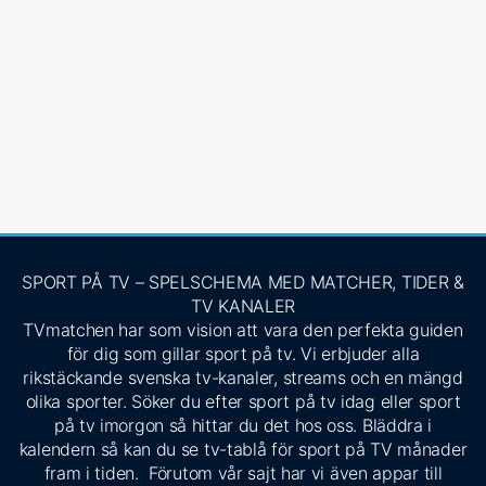
SPORT PÅ TV – SPELSCHEMA MED MATCHER, TIDER &
TV KANALER
TVmatchen har som vision att vara den perfekta guiden
för dig som gillar sport på tv. Vi erbjuder alla
rikstäckande svenska tv-kanaler, streams och en mängd
olika sporter. Söker du efter sport på tv idag eller sport
på tv imorgon så hittar du det hos oss. Bläddra i
kalendern så kan du se tv-tablå för sport på TV månader
fram i tiden. Förutom vår sajt har vi även appar till