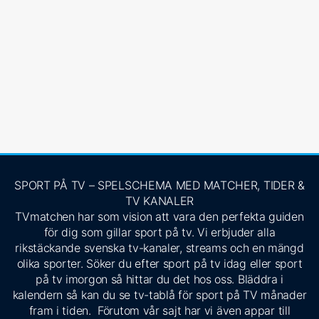
SPORT PÅ TV – SPELSCHEMA MED MATCHER, TIDER &
TV KANALER
TVmatchen har som vision att vara den perfekta guiden
för dig som gillar sport på tv. Vi erbjuder alla
rikstäckande svenska tv-kanaler, streams och en mängd
olika sporter. Söker du efter sport på tv idag eller sport
på tv imorgon så hittar du det hos oss. Bläddra i
kalendern så kan du se tv-tablå för sport på TV månader
fram i tiden. Förutom vår sajt har vi även appar till