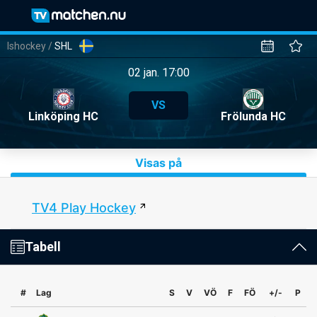
Ishockey
/
SHL
02 jan. 17:00
VS
Linköping HC
Frölunda HC
Visas på
TV4 Play Hockey
Tabell
#
Lag
S
V
VÖ
F
FÖ
+/-
P