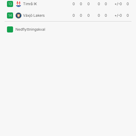
13
Timrå IK
0
0
0
0
0
+/-0
0
14
Växjö Lakers
0
0
0
0
0
+/-0
0
Nedflyttningskval