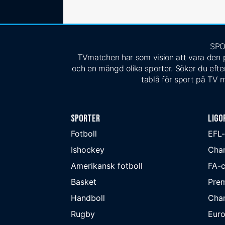
SPO
TVmatchen har som vision att vara den pe
och en mängd olika sporter. Söker du efter
tablå för sport på TV m
Sporter
Ligo
Fotboll
EFL
Ishockey
Cha
Amerikansk fotboll
FA-
Basket
Prem
Handboll
Cha
Rugby
Eur