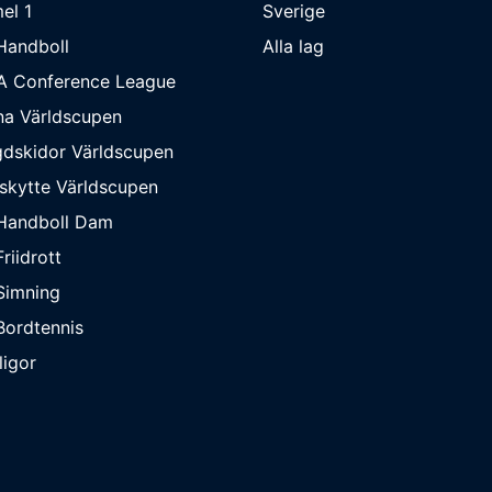
el 1
Sverige
Handboll
Alla lag
A Conference League
na Världscupen
dskidor Världscupen
skytte Världscupen
Handboll Dam
riidrott
Simning
ordtennis
ligor