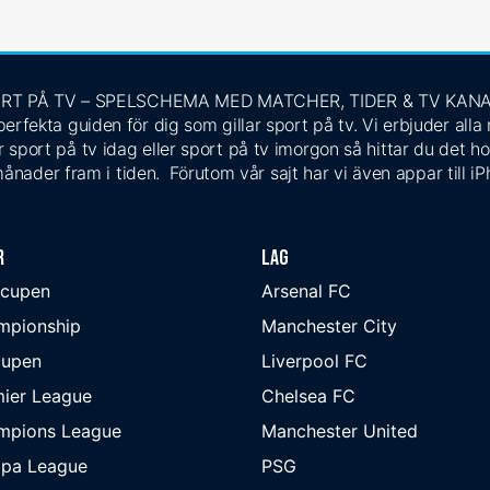
RT PÅ TV – SPELSCHEMA MED MATCHER, TIDER & TV KAN
rfekta guiden för dig som gillar sport på tv. Vi erbjuder alla
 sport på tv idag eller sport på tv imorgon så hittar du det ho
ånader fram i tiden. Förutom vår sajt har vi även appar till i
r
Lag
-cupen
Arsenal FC
mpionship
Manchester City
cupen
Liverpool FC
ier League
Chelsea FC
mpions League
Manchester United
opa League
PSG