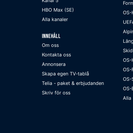
Kanal 5
Form
HBO Max (SE)
OS-
Alla kanaler
UEF
Alpi
Innehåll
Läng
Om oss
Skid
Kontakta oss
OS-
Annonsera
OS-F
Skapa egen TV-tablå
OS-
Telia - paket & erbjudanden
OS-B
Skriv för oss
Alla 