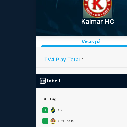
Kalmar HC
Visas på
TV4 Play Total
Tabell
#
Lag
1
AIK
2
Almtuna IS