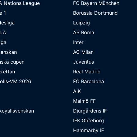
A Nations League
FC Bayern München
e 1
Borussia Dortmund
esliga
Leipzig
e A
AS Roma
iga
Inter
venskan
AC Milan
nska cupen
Juventus
rettan
Real Madrid
bolls-VM 2026
FC Barcelona
AIK
Malmö FF
keyallsvenskan
Djurgårdens IF
IFK Göteborg
Hammarby IF