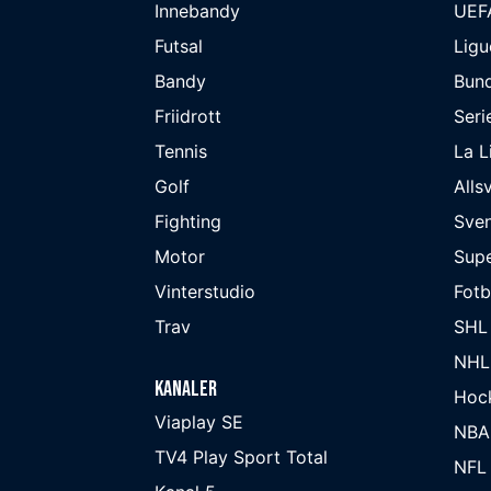
Innebandy
UEF
Futsal
Ligu
Bandy
Bund
Friidrott
Seri
Tennis
La L
Golf
Alls
Fighting
Sve
Motor
Supe
Vinterstudio
Fot
Trav
SHL
NHL
Kanaler
Hoc
Viaplay SE
NBA
TV4 Play Sport Total
NFL