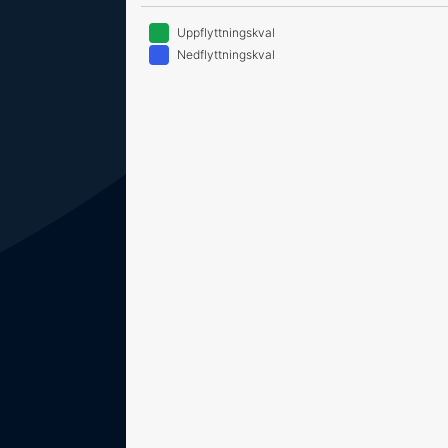
Uppflyttningskval
Nedflyttningskval