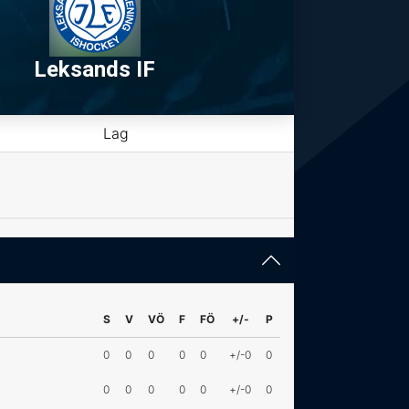
Leksands IF
Lag
S
V
VÖ
F
FÖ
+/-
P
0
0
0
0
0
+/-0
0
0
0
0
0
0
+/-0
0