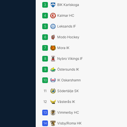
3
BIK Karlskoga
4
Kalmar HC
5
Leksands IF
6
Modo Hockey
7
Mora IK
8
Nybro Vikings IF
9
Östersunds IK
10
IK Oskarshamn
11
Södertälje SK
12
Västerås IK
13
Vimmerby HC
14
Visby/Roma HK