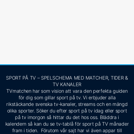
SPORT PÅ TV – SPELSCHEMA MED MATCHER, TIDER &
TV KANALER
TVmatchen har som vision att vara den perfekta guiden
för dig som gillar sport på tv. Vi erbjuder alla
rikstäckande svenska tv-kanaler, streams och en mängd
olika sporter. Söker du efter sport på tv idag eller sport
på tv imorgon så hittar du det hos oss. Bläddra i
kalendern så kan du se tv-tablå för sport på TV månader
fram i tiden. Förutom vår sajt har vi även appar till