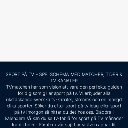
SPORT PÅ TV – SPELSCHEMA MED MATCHER, TIDER &
TV KANALER
TVmatchen har som vision att vara den perfekta guiden
för dig som gillar sport på tv. Vi erbjuder alla
rikstäckande svenska tv-kanaler, streams och en mängd
olika sporter. Söker du efter sport på tv idag eller sport
på tv imorgon så hittar du det hos oss. Bläddra i
kalendern så kan du se tv-tablå för sport på TV månader
fram i tiden. Förutom vår sajt har vi även appar till