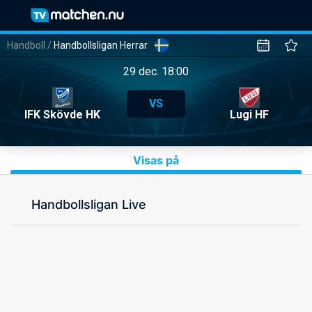
Handboll
/
Handbollsligan Herrar
29 dec. 18:00
VS
IFK Skövde HK
Lugi HF
Visas på
Handbollsligan Live