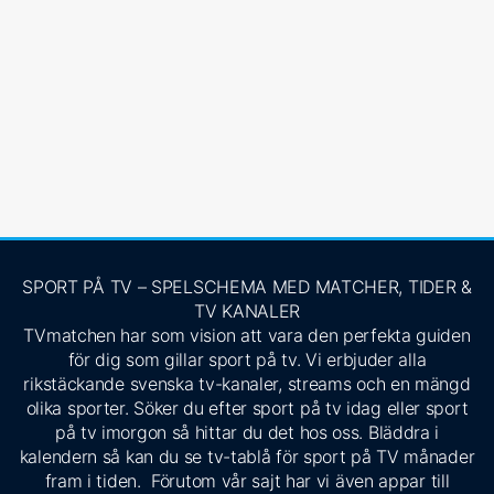
SPORT PÅ TV – SPELSCHEMA MED MATCHER, TIDER &
TV KANALER
TVmatchen har som vision att vara den perfekta guiden
för dig som gillar sport på tv. Vi erbjuder alla
rikstäckande svenska tv-kanaler, streams och en mängd
olika sporter. Söker du efter sport på tv idag eller sport
på tv imorgon så hittar du det hos oss. Bläddra i
kalendern så kan du se tv-tablå för sport på TV månader
fram i tiden. Förutom vår sajt har vi även appar till