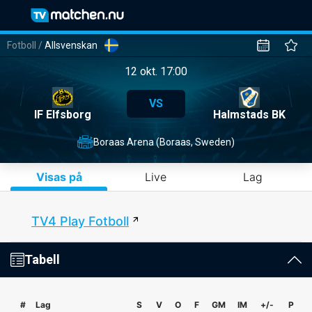
Fotboll
/
Allsvenskan
12 okt. 17:00
VS
IF Elfsborg
Halmstads BK
Boraas Arena (Boraas, Sweden)
Visas på
Live
Lag
TV4 Play Fotboll
Tabell
#
Lag
S
V
O
F
GM
IM
+/-
P