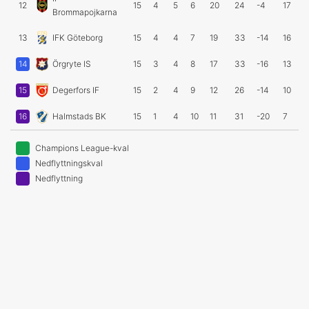
12
15
4
5
6
20
24
-4
17
Brommapojkarna
13
IFK Göteborg
15
4
4
7
19
33
-14
16
14
Örgryte IS
15
3
4
8
17
33
-16
13
15
Degerfors IF
15
2
4
9
12
26
-14
10
16
Halmstads BK
15
1
4
10
11
31
-20
7
Champions League-kval
Nedflyttningskval
Nedflyttning