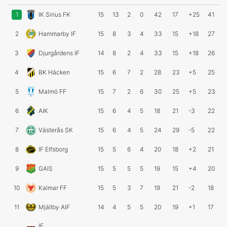
1
IK Sirius FK
15
13
2
0
42
17
+25
41
2
Hammarby IF
15
8
3
4
33
15
+18
27
3
Djurgårdens IF
14
8
2
4
33
15
+18
26
4
BK Häcken
15
6
7
2
28
23
+5
25
5
Malmö FF
15
7
2
6
30
25
+5
23
6
AIK
15
6
4
5
18
21
-3
22
7
Västerås SK
15
6
4
5
24
29
-5
22
8
IF Elfsborg
15
5
6
4
20
18
+2
21
9
GAIS
15
5
5
5
19
15
+4
20
10
Kalmar FF
15
5
3
7
19
21
-2
18
11
Mjällby AIF
14
4
5
5
20
19
+1
17
IF