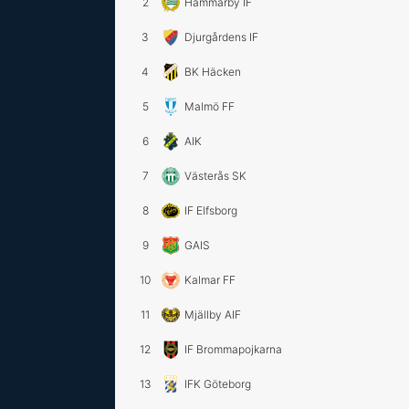
2
Hammarby IF
3
Djurgårdens IF
4
BK Häcken
5
Malmö FF
6
AIK
7
Västerås SK
8
IF Elfsborg
9
GAIS
10
Kalmar FF
11
Mjällby AIF
12
IF Brommapojkarna
13
IFK Göteborg