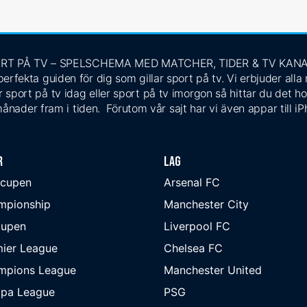
RT PÅ TV – SPELSCHEMA MED MATCHER, TIDER & TV KAN
rfekta guiden för dig som gillar sport på tv. Vi erbjuder alla
 sport på tv idag eller sport på tv imorgon så hittar du det ho
ånader fram i tiden. Förutom vår sajt har vi även appar till i
r
Lag
-cupen
Arsenal FC
mpionship
Manchester City
cupen
Liverpool FC
ier League
Chelsea FC
mpions League
Manchester United
opa League
PSG