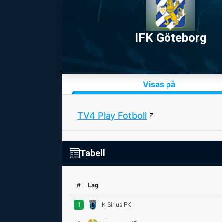
IFK Göteborg
Visas på
TV4 Play Fotboll
Tabell
#
Lag
1
IK Sirius FK