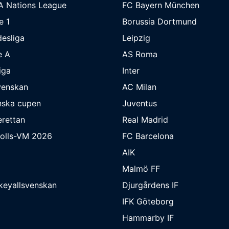
A Nations League
FC Bayern München
e 1
Borussia Dortmund
esliga
Leipzig
e A
AS Roma
iga
Inter
venskan
AC Milan
nska cupen
Juventus
rettan
Real Madrid
bolls-VM 2026
FC Barcelona
AIK
Malmö FF
keyallsvenskan
Djurgårdens IF
IFK Göteborg
Hammarby IF