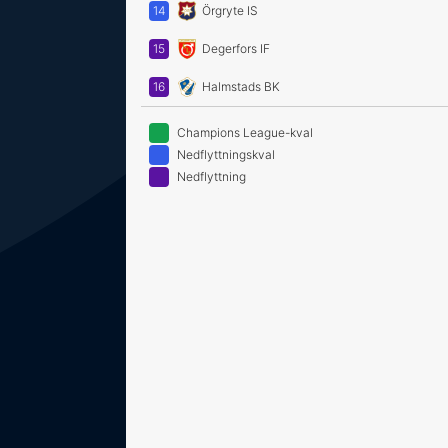
14
Örgryte IS
15
Degerfors IF
16
Halmstads BK
Champions League-kval
Nedflyttningskval
Nedflyttning