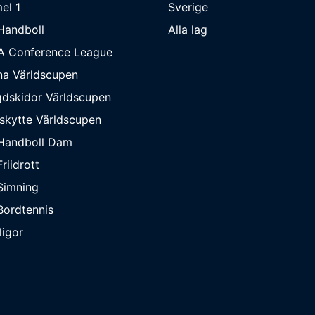
el 1
Sverige
Handboll
Alla lag
A Conference League
na Världscupen
dskidor Världscupen
skytte Världscupen
Handboll Dam
riidrott
Simning
ordtennis
ligor