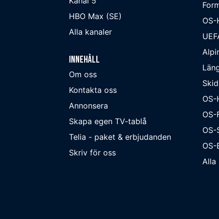
Kanal 5
Form
HBO Max (SE)
OS-
Alla kanaler
UEF
Alpi
Innehåll
Läng
Om oss
Skid
Kontakta oss
OS-
Annonsera
OS-F
Skapa egen TV-tablå
OS-
Telia - paket & erbjudanden
OS-B
Skriv för oss
Alla 