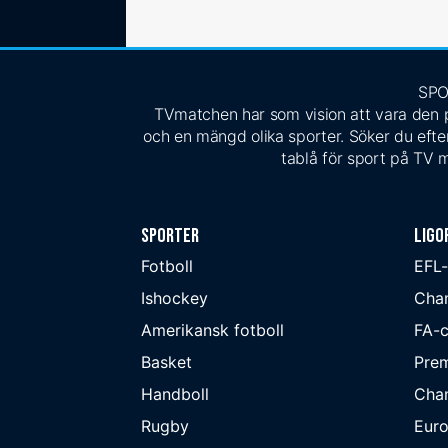
SPO
TVmatchen har som vision att vara den pe
och en mängd olika sporter. Söker du efter
tablå för sport på TV m
Sporter
Ligo
Fotboll
EFL
Ishockey
Cha
Amerikansk fotboll
FA-
Basket
Prem
Handboll
Cha
Rugby
Eur