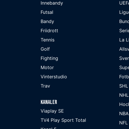
Innebandy
UEF
Futsal
Ligu
Bandy
Bund
Friidrott
Seri
Tennis
La L
Golf
Alls
Fighting
Sve
Motor
Supe
Vinterstudio
Fot
Trav
SHL
NHL
Kanaler
Hoc
Viaplay SE
NBA
TV4 Play Sport Total
NFL