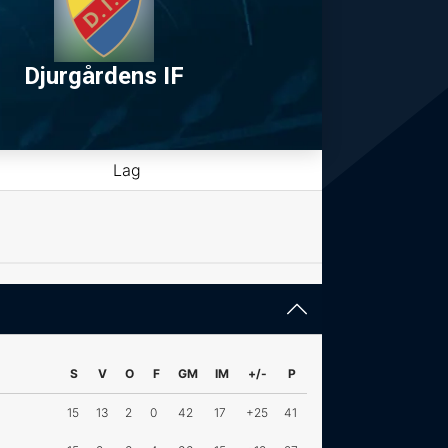
Djurgårdens IF
Lag
S
V
O
F
GM
IM
+/-
P
15
13
2
0
42
17
+25
41