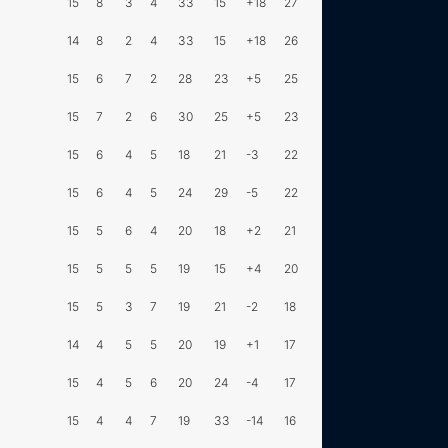
15
8
3
4
33
15
+18
27
14
8
2
4
33
15
+18
26
15
6
7
2
28
23
+5
25
15
7
2
6
30
25
+5
23
15
6
4
5
18
21
-3
22
15
6
4
5
24
29
-5
22
15
5
6
4
20
18
+2
21
15
5
5
5
19
15
+4
20
15
5
3
7
19
21
-2
18
14
4
5
5
20
19
+1
17
15
4
5
6
20
24
-4
17
15
4
4
7
19
33
-14
16