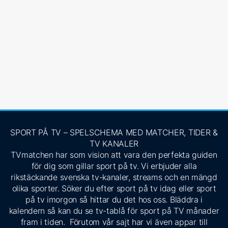
SPORT PÅ TV – SPELSCHEMA MED MATCHER, TIDER &
TV KANALER
TVmatchen har som vision att vara den perfekta guiden
för dig som gillar sport på tv. Vi erbjuder alla
rikstäckande svenska tv-kanaler, streams och en mängd
olika sporter. Söker du efter sport på tv idag eller sport
på tv imorgon så hittar du det hos oss. Bläddra i
kalendern så kan du se tv-tablå för sport på TV månader
fram i tiden. Förutom vår sajt har vi även appar till