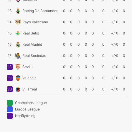
13
Racing De Santander
0
0
0
0
0
0
+/-0
0
14
Rayo Vallecano
0
0
0
0
0
0
+/-0
0
15
Real Betis
0
0
0
0
0
0
+/-0
0
16
Real Madrid
0
0
0
0
0
0
+/-0
0
17
Real Sociedad
0
0
0
0
0
0
+/-0
0
18
Sevilla
0
0
0
0
0
0
+/-0
0
19
Valencia
0
0
0
0
0
0
+/-0
0
20
Villarreal
0
0
0
0
0
0
+/-0
0
Champions League
Europa League
Nedflyttning