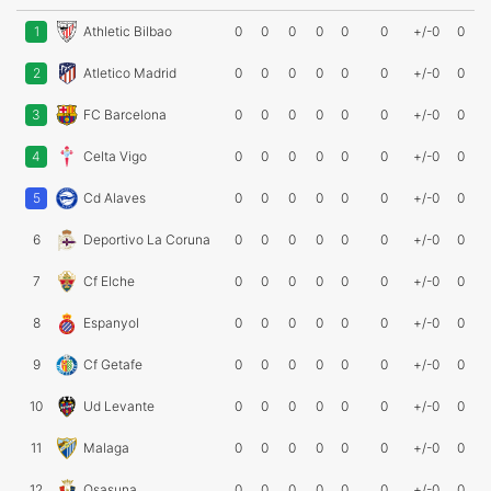
1
Athletic Bilbao
0
0
0
0
0
0
+/-0
0
2
Atletico Madrid
0
0
0
0
0
0
+/-0
0
3
FC Barcelona
0
0
0
0
0
0
+/-0
0
4
Celta Vigo
0
0
0
0
0
0
+/-0
0
5
Cd Alaves
0
0
0
0
0
0
+/-0
0
6
Deportivo La Coruna
0
0
0
0
0
0
+/-0
0
7
Cf Elche
0
0
0
0
0
0
+/-0
0
8
Espanyol
0
0
0
0
0
0
+/-0
0
9
Cf Getafe
0
0
0
0
0
0
+/-0
0
10
Ud Levante
0
0
0
0
0
0
+/-0
0
11
Malaga
0
0
0
0
0
0
+/-0
0
12
Osasuna
0
0
0
0
0
0
+/-0
0