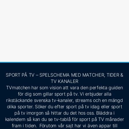
SPORT PÅ TV – SPELSCHEMA MED MATCHER, TIDER &
TV KANALER
TVmatchen har som vision att vara den perfekta guiden
för dig som gillar sport på tv. Vi erbjuder alla
rikstäckande svenska tv-kanaler, streams och en mängd
olika sporter. Söker du efter sport på tv idag eller sport
på tv imorgon så hittar du det hos oss. Bläddra i
kalendern så kan du se tv-tablå för sport på TV månader
fram i tiden. Förutom vår sajt har vi även appar till