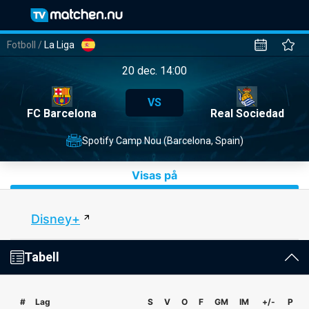
Fotboll
/
La Liga
20 dec. 14:00
VS
FC Barcelona
Real Sociedad
Spotify Camp Nou (Barcelona, Spain)
Visas på
Disney+
Tabell
#
Lag
S
V
O
F
GM
IM
+/-
P