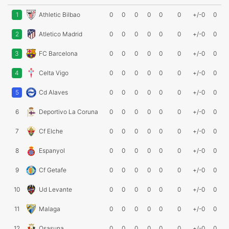
1
Athletic Bilbao
0
0
0
0
0
0
+/-0
0
2
Atletico Madrid
0
0
0
0
0
0
+/-0
0
3
FC Barcelona
0
0
0
0
0
0
+/-0
0
4
Celta Vigo
0
0
0
0
0
0
+/-0
0
5
Cd Alaves
0
0
0
0
0
0
+/-0
0
6
Deportivo La Coruna
0
0
0
0
0
0
+/-0
0
7
Cf Elche
0
0
0
0
0
0
+/-0
0
8
Espanyol
0
0
0
0
0
0
+/-0
0
9
Cf Getafe
0
0
0
0
0
0
+/-0
0
10
Ud Levante
0
0
0
0
0
0
+/-0
0
11
Malaga
0
0
0
0
0
0
+/-0
0
12
Osasuna
0
0
0
0
0
0
+/-0
0