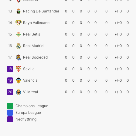
13
Racing De Santander
0
0
0
0
0
0
+/-0
0
14
Rayo Vallecano
0
0
0
0
0
0
+/-0
0
15
Real Betis
0
0
0
0
0
0
+/-0
0
16
Real Madrid
0
0
0
0
0
0
+/-0
0
17
Real Sociedad
0
0
0
0
0
0
+/-0
0
18
Sevilla
0
0
0
0
0
0
+/-0
0
19
Valencia
0
0
0
0
0
0
+/-0
0
20
Villarreal
0
0
0
0
0
0
+/-0
0
Champions League
Europa League
Nedflyttning