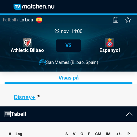
Fotboll
/
La Liga
22 nov. 14:00
VS
Athletic Bilbao
Espanyol
San Mames (Bilbao, Spain)
Visas på
Disney+
Tabell
#
Lag
S
V
O
F
GM
IM
+/-
P