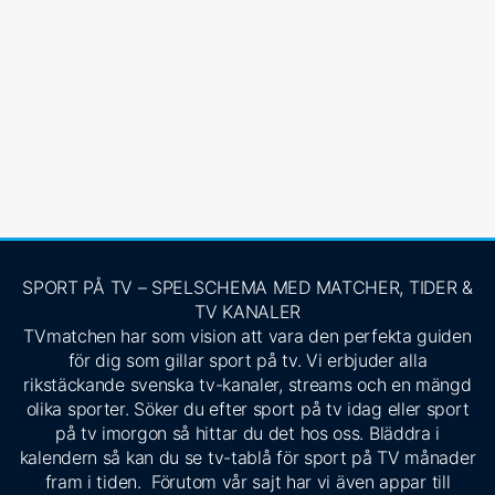
SPORT PÅ TV – SPELSCHEMA MED MATCHER, TIDER &
TV KANALER
TVmatchen har som vision att vara den perfekta guiden
för dig som gillar sport på tv. Vi erbjuder alla
rikstäckande svenska tv-kanaler, streams och en mängd
olika sporter. Söker du efter sport på tv idag eller sport
på tv imorgon så hittar du det hos oss. Bläddra i
kalendern så kan du se tv-tablå för sport på TV månader
fram i tiden. Förutom vår sajt har vi även appar till