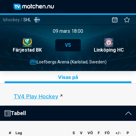
Ishockey
/
SHL
09 mars 18:00
VS
Färjestad BK
Linköping HC
Loefbergs Arena (Karlstad, Sweden)
Visas på
TV4 Play Hockey
Tabell
#
Lag
S
V
VÖ
F
FÖ
+/-
P