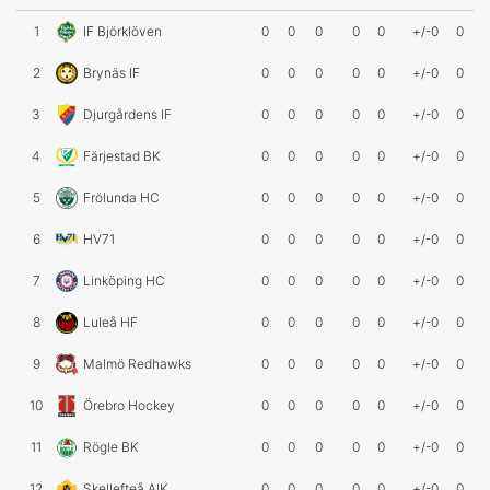
1
IF Björklöven
0
0
0
0
0
+/-0
0
2
Brynäs IF
0
0
0
0
0
+/-0
0
3
Djurgårdens IF
0
0
0
0
0
+/-0
0
4
Färjestad BK
0
0
0
0
0
+/-0
0
5
Frölunda HC
0
0
0
0
0
+/-0
0
6
HV71
0
0
0
0
0
+/-0
0
7
Linköping HC
0
0
0
0
0
+/-0
0
8
Luleå HF
0
0
0
0
0
+/-0
0
9
Malmö Redhawks
0
0
0
0
0
+/-0
0
10
Örebro Hockey
0
0
0
0
0
+/-0
0
11
Rögle BK
0
0
0
0
0
+/-0
0
12
Skellefteå AIK
0
0
0
0
0
+/-0
0