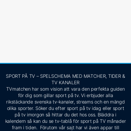
SPORT PÅ TV – SPELSCHEMA MED MATCHER, TIDER &
TV KANALER
TVmatchen har som vision att vara den perfekta guiden
för dig som gillar sport på tv. Vi erbjuder alla
rikstäckande svenska tv-kanaler, streams och en mängd
olika sporter. Söker du efter sport på tv idag eller sport
på tv imorgon så hittar du det hos oss. Bläddra i
kalendern så kan du se tv-tablå för sport på TV månader
fram i tiden. Förutom vår sajt har vi även appar till