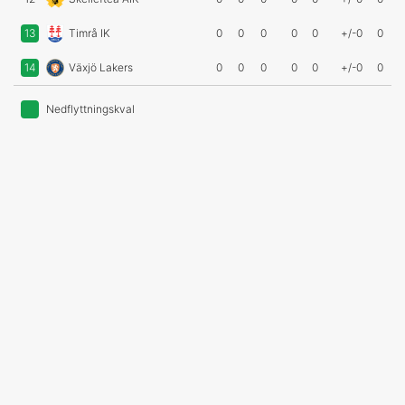
13
Timrå IK
0
0
0
0
0
+/-0
0
14
Växjö Lakers
0
0
0
0
0
+/-0
0
Nedflyttningskval