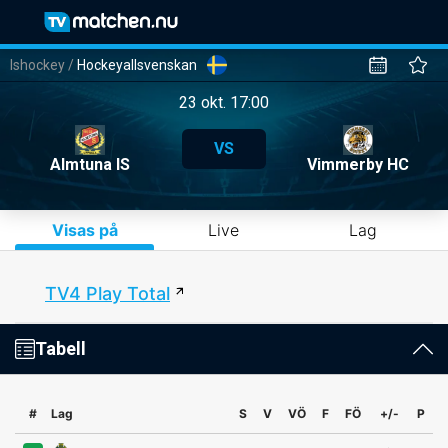
Ishockey
/
Hockeyallsvenskan
23 okt. 17:00
VS
Almtuna IS
Vimmerby HC
Visas på
Live
Lag
TV4 Play Total
Tabell
#
Lag
S
V
VÖ
F
FÖ
+/-
P