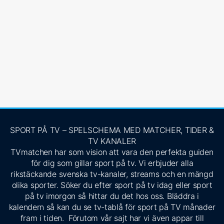
SPORT PÅ TV – SPELSCHEMA MED MATCHER, TIDER &
TV KANALER
TVmatchen har som vision att vara den perfekta guiden
för dig som gillar sport på tv. Vi erbjuder alla
rikstäckande svenska tv-kanaler, streams och en mängd
olika sporter. Söker du efter sport på tv idag eller sport
på tv imorgon så hittar du det hos oss. Bläddra i
kalendern så kan du se tv-tablå för sport på TV månader
fram i tiden. Förutom vår sajt har vi även appar till