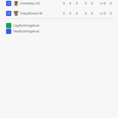
13
Vimmerby HC
0
0
0
0
0
+/-0
0
14
Visby/Roma HK
0
0
0
0
0
+/-0
0
Uppflyttningskval
Nedflyttningskval