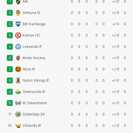
1
AIK
0
0
0
0
0
+/-0
0
2
Almtuna IS
0
0
0
0
0
+/-0
0
3
BIK Karlskoga
0
0
0
0
0
+/-0
0
4
Kalmar HC
0
0
0
0
0
+/-0
0
5
Leksands IF
0
0
0
0
0
+/-0
0
6
Modo Hockey
0
0
0
0
0
+/-0
0
7
Mora IK
0
0
0
0
0
+/-0
0
8
Nybro Vikings IF
0
0
0
0
0
+/-0
0
9
Östersunds IK
0
0
0
0
0
+/-0
0
10
IK Oskarshamn
0
0
0
0
0
+/-0
0
11
Södertälje SK
0
0
0
0
0
+/-0
0
12
Västerås IK
0
0
0
0
0
+/-0
0