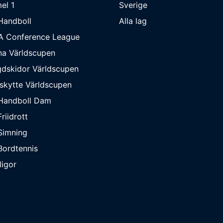
el 1
Sverige
Handboll
Alla lag
A Conference League
na Världscupen
dskidor Världscupen
skytte Världscupen
Handboll Dam
riidrott
Simning
ordtennis
ligor