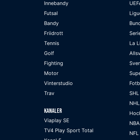
Innebandy
UEF
Futsal
Ligu
Bandy
Bund
Friidrott
Seri
Tennis
La L
Golf
Alls
Fighting
Sve
Motor
Supe
Vinterstudio
Fot
Trav
SHL
NHL
Kanaler
Hoc
Viaplay SE
NBA
TV4 Play Sport Total
NFL