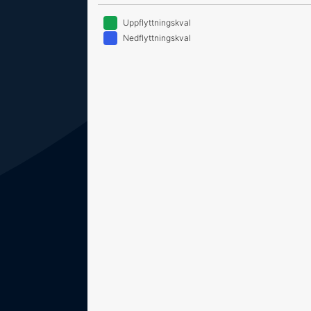
Uppflyttningskval
Nedflyttningskval