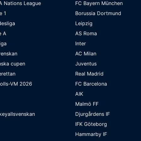
A Nations League
FC Bayern München
e 1
Borussia Dortmund
esliga
Leipzig
e A
AS Roma
iga
Inter
venskan
AC Milan
nska cupen
Juventus
rettan
Real Madrid
bolls-VM 2026
FC Barcelona
AIK
Malmö FF
keyallsvenskan
Djurgårdens IF
IFK Göteborg
Hammarby IF