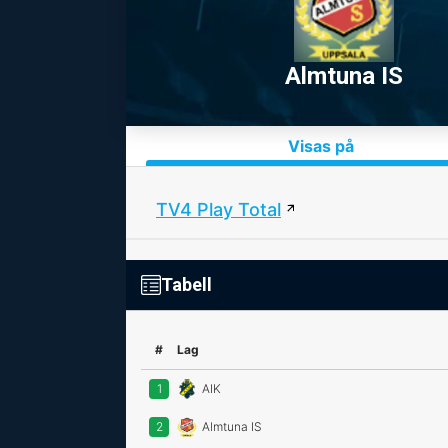
Almtuna IS
Visas på
TV4 Play Total
Tabell
#
Lag
1
AIK
2
Almtuna IS