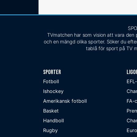
SPO
TVmatchen har som vision att vara den pe
och en mängd olika sporter. Söker du efter
tablå för sport på TV m
Sporter
Ligo
Fotboll
EFL
Ishockey
Cha
Amerikansk fotboll
FA-
Basket
Prem
Handboll
Cha
Rugby
Eur