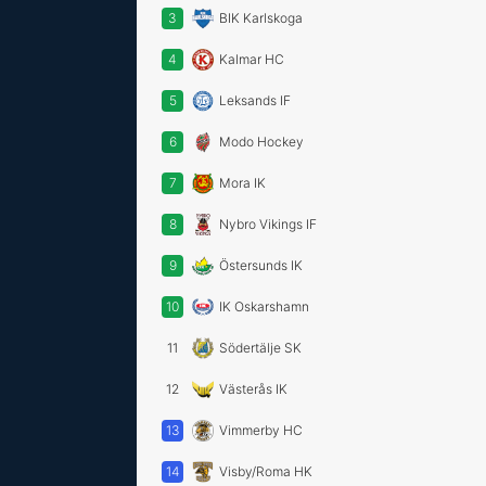
3
BIK Karlskoga
4
Kalmar HC
5
Leksands IF
6
Modo Hockey
7
Mora IK
8
Nybro Vikings IF
9
Östersunds IK
10
IK Oskarshamn
11
Södertälje SK
12
Västerås IK
13
Vimmerby HC
14
Visby/Roma HK