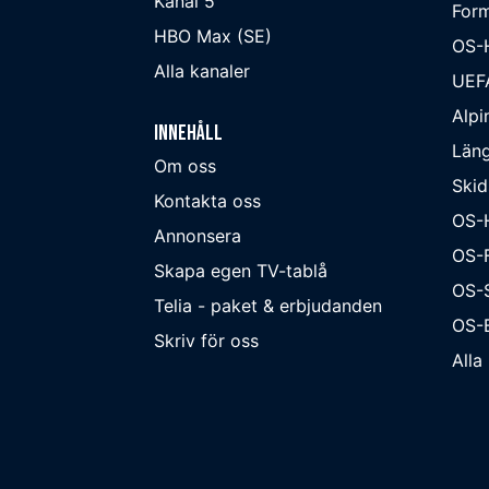
Kanal 5
Form
HBO Max (SE)
OS-
Alla kanaler
UEF
Alpi
Innehåll
Läng
Om oss
Skid
Kontakta oss
OS-
Annonsera
OS-F
Skapa egen TV-tablå
OS-
Telia - paket & erbjudanden
OS-B
Skriv för oss
Alla 