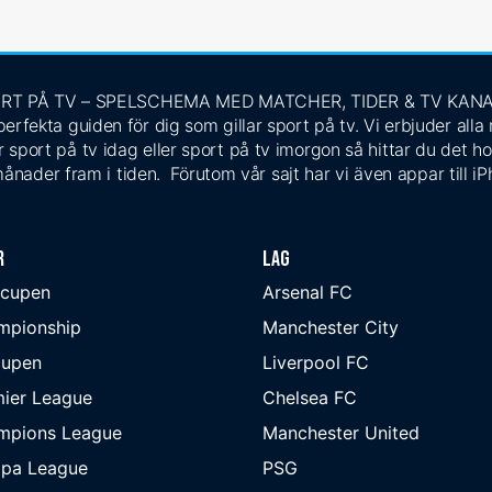
RT PÅ TV – SPELSCHEMA MED MATCHER, TIDER & TV KAN
rfekta guiden för dig som gillar sport på tv. Vi erbjuder alla
 sport på tv idag eller sport på tv imorgon så hittar du det ho
ånader fram i tiden. Förutom vår sajt har vi även appar till i
r
Lag
-cupen
Arsenal FC
mpionship
Manchester City
cupen
Liverpool FC
ier League
Chelsea FC
mpions League
Manchester United
opa League
PSG