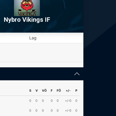
Nybro Vikings IF
Lag
S
V
VÖ
F
FÖ
+/-
P
0
0
0
0
0
+/-0
0
0
0
0
0
0
+/-0
0