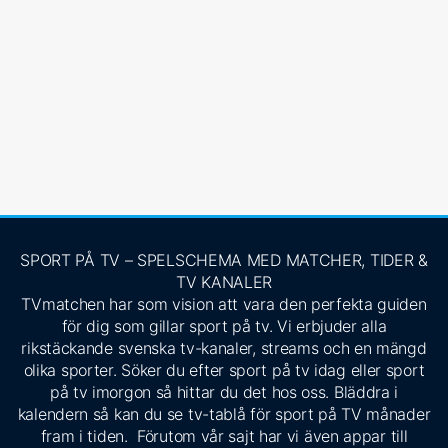
SPORT PÅ TV – SPELSCHEMA MED MATCHER, TIDER &
TV KANALER
TVmatchen har som vision att vara den perfekta guiden
för dig som gillar sport på tv. Vi erbjuder alla
rikstäckande svenska tv-kanaler, streams och en mängd
olika sporter. Söker du efter sport på tv idag eller sport
på tv imorgon så hittar du det hos oss. Bläddra i
kalendern så kan du se tv-tablå för sport på TV månader
fram i tiden. Förutom vår sajt har vi även appar till