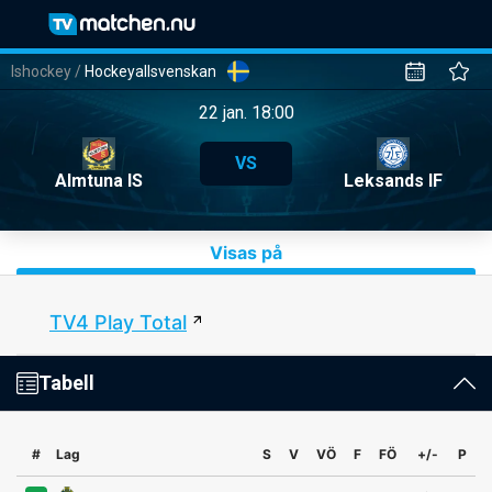
Ishockey
/
Hockeyallsvenskan
22 jan. 18:00
VS
Almtuna IS
Leksands IF
Visas på
TV4 Play Total
Tabell
#
Lag
S
V
VÖ
F
FÖ
+/-
P