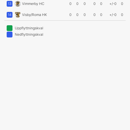
13
Vimmerby HC
0
0
0
0
0
+/-0
0
14
Visby/Roma HK
0
0
0
0
0
+/-0
0
Uppflyttningskval
Nedflyttningskval