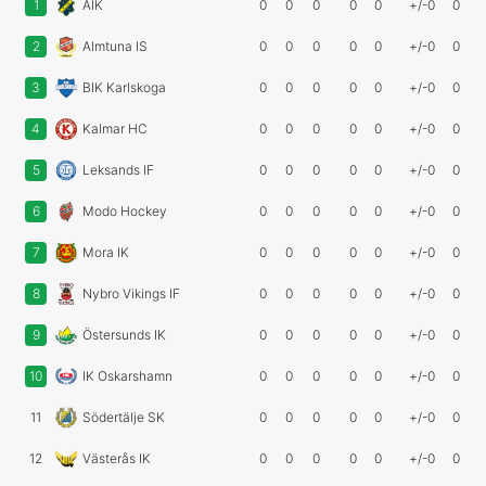
1
AIK
0
0
0
0
0
+/-0
0
2
Almtuna IS
0
0
0
0
0
+/-0
0
3
BIK Karlskoga
0
0
0
0
0
+/-0
0
4
Kalmar HC
0
0
0
0
0
+/-0
0
5
Leksands IF
0
0
0
0
0
+/-0
0
6
Modo Hockey
0
0
0
0
0
+/-0
0
7
Mora IK
0
0
0
0
0
+/-0
0
8
Nybro Vikings IF
0
0
0
0
0
+/-0
0
9
Östersunds IK
0
0
0
0
0
+/-0
0
10
IK Oskarshamn
0
0
0
0
0
+/-0
0
11
Södertälje SK
0
0
0
0
0
+/-0
0
12
Västerås IK
0
0
0
0
0
+/-0
0