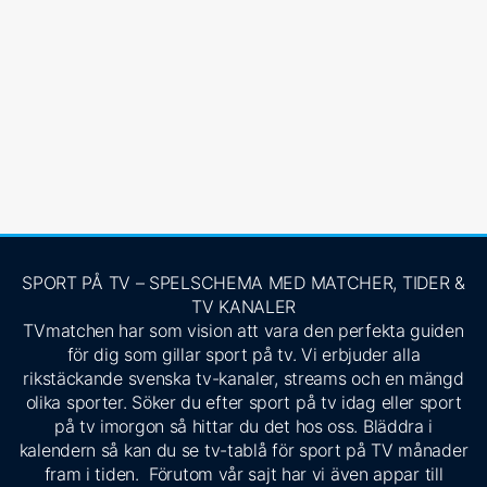
SPORT PÅ TV – SPELSCHEMA MED MATCHER, TIDER &
TV KANALER
TVmatchen har som vision att vara den perfekta guiden
för dig som gillar sport på tv. Vi erbjuder alla
rikstäckande svenska tv-kanaler, streams och en mängd
olika sporter. Söker du efter sport på tv idag eller sport
på tv imorgon så hittar du det hos oss. Bläddra i
kalendern så kan du se tv-tablå för sport på TV månader
fram i tiden. Förutom vår sajt har vi även appar till