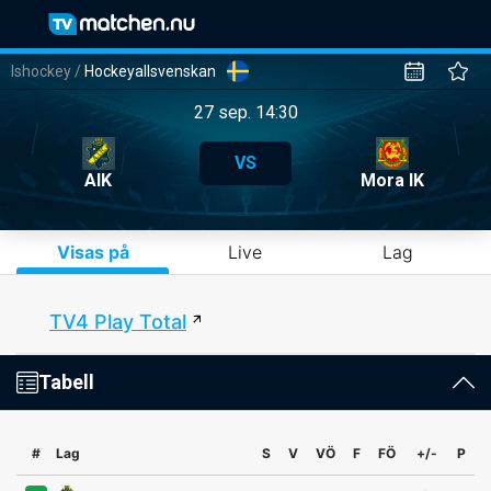
Ishockey
/
Hockeyallsvenskan
27 sep. 14:30
VS
AIK
Mora IK
Visas på
Live
Lag
TV4 Play Total
Tabell
#
Lag
S
V
VÖ
F
FÖ
+/-
P