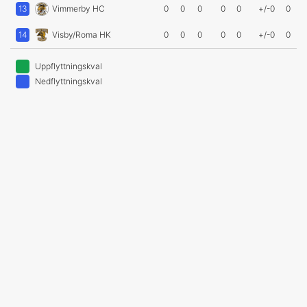
13
Vimmerby HC
0
0
0
0
0
+/-0
0
14
Visby/Roma HK
0
0
0
0
0
+/-0
0
Uppflyttningskval
Nedflyttningskval