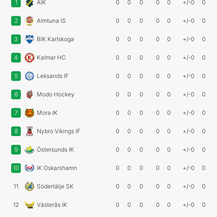
1
AIK
0
0
0
0
0
+/-0
0
2
Almtuna IS
0
0
0
0
0
+/-0
0
3
BIK Karlskoga
0
0
0
0
0
+/-0
0
4
Kalmar HC
0
0
0
0
0
+/-0
0
5
Leksands IF
0
0
0
0
0
+/-0
0
6
Modo Hockey
0
0
0
0
0
+/-0
0
7
Mora IK
0
0
0
0
0
+/-0
0
8
Nybro Vikings IF
0
0
0
0
0
+/-0
0
9
Östersunds IK
0
0
0
0
0
+/-0
0
10
IK Oskarshamn
0
0
0
0
0
+/-0
0
11
Södertälje SK
0
0
0
0
0
+/-0
0
12
Västerås IK
0
0
0
0
0
+/-0
0