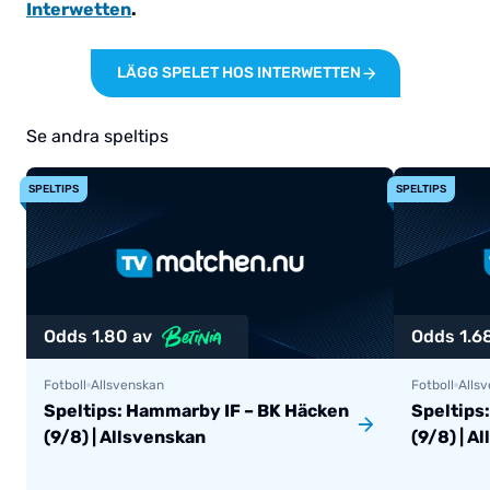
Interwetten
.
LÄGG SPELET HOS INTERWETTEN
Se andra speltips
SPELTIPS
SPELTIPS
Odds 1.80 av
Odds 1.6
Fotboll
Allsvenskan
Fotboll
Alls
Speltips: Hammarby IF – BK Häcken
Speltips:
(9/8) | Allsvenskan
(9/8) | A