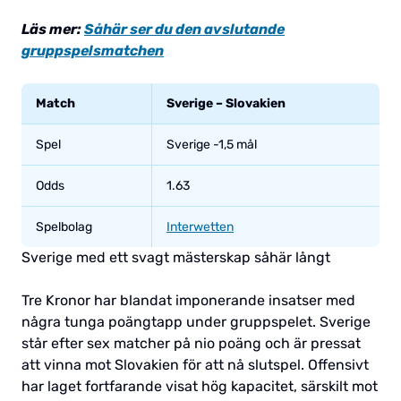
Läs mer:
Såhär ser du den avslutande
gruppspelsmatchen
Match
Sverige – Slovakien
Spel
Sverige -1,5 mål
Odds
1.63
Spelbolag
Interwetten
Sverige med ett svagt mästerskap såhär långt
Tre Kronor har blandat imponerande insatser med
några tunga poängtapp under gruppspelet. Sverige
står efter sex matcher på nio poäng och är pressat
att vinna mot Slovakien för att nå slutspel. Offensivt
har laget fortfarande visat hög kapacitet, särskilt mot