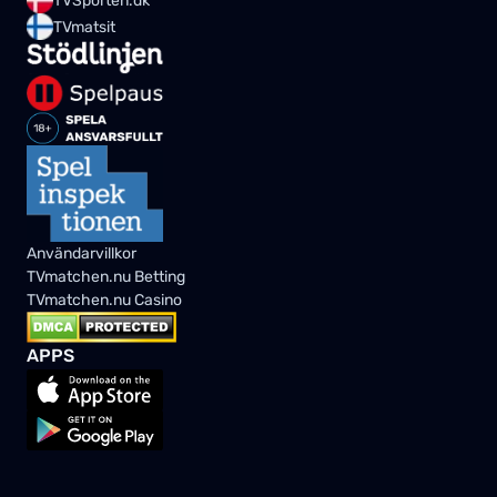
TVSporten.dk
Motor
UEFA Nations League A
Manchester United
TVmatsit
Vinterstudio
Ligue 1
PSG
Trav
Bundesliga
FC Bayern München
Serie A
Borussia Dortmund
La Liga
Leipzig
Allsvenskan
AS Roma
Svenska cupen
Inter
Superettan
AC Milan
Fotbolls-VM 2026
Juventus
SHL
Användarvillkor
Real Madrid
NHL
TVmatchen.nu Betting
FC Barcelona
Hockeyallsvenskan
TVmatchen.nu Casino
AIK
NBA
Malmö FF
NFL
APPS
Djurgårdens IF
Formel 1
IFK Göteborg
UEFA Conference League
Hammarby IF
Alpina Världscupen
Sverige
Längdskidor Världscupen
Sverige (Tre Kronor)
Skidskytte Världscupen