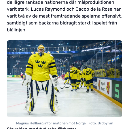
de lägre rankade nationerna där målproduktionen
varit stark. Lucas Raymond och Jacob de la Rose har
varit två av de mest framträdande spelarna offensivt,
samtidigt som backarna bidragit starkt i spelet från
blålinjen.
Magnus Hellberg inför matchen mot Norge | Foto: Bildbyrån