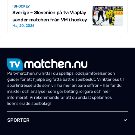
ISHOCKEY
Sverige – Slovenien på tv: Viaplay
sänder matchen från VM i hockey
Maj 20, 2026
På tvmatchen.nu hittar du speltips, oddsjämförelser och
guider för att hjälpa dig fatta bättre spelbeslut. Vi riktar oss till
sportintresserade som vill ha mer än bara siffror – här får du
insikter och analyser som gör betting roligare och mer
informerat. Vi rekommenderar att du endast spelar hos
licensierade spelbolag!
SPORTER
Fotboll