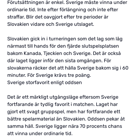
Förutsättningen är enkel. Sverige måste vinna under
ordinarie tid. Inte efter förlängning och inte efter
straffar. Blir det oavgjort efter tre perioder är
Slovakien vidare och Sverige utslaget.
Slovakien gick in i turneringen som det lag som låg
närmast till hands för den fjärde slutspelsplatsen
bakom Kanada, Tjeckien och Sverige. Det är också
där laget ligger inför den sista omgången. För
slovakerna räcker det att hålla Sverige bakom sig i 60
minuter. För Sverige krävs tre poäng.
Sverige storfavorit enligt oddsen
Det är ett märkligt utgångsläge eftersom Sverige
fortfarande är tydlig favorit i matchen. Laget har
gjort ett svagt gruppspel, men har fortfarande ett
bättre spelarmaterial än Slovakien. Oddsen pekar åt
samma håll. Sverige ligger nära 70 procents chans
att vinna under ordinarie tid.