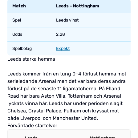
Match
Leeds – Nottingham
Spel
Leeds vinst
Odds
2.28
Spelbolag
Expekt
Leeds starka hemma
Leeds kommer från en tung 0–4 förlust hemma mot
serieledande Arsenal men det var bara deras andra
förlust på de senaste 11 ligamatcherna. På Elland
Road har bara Aston Villa, Tottenham och Arsenal
lyckats vinna här. Leeds har under perioden slagit
Chelsea, Crystal Palace, Fulham och kryssat mot
både Liverpool och Manchester United.
Förväntade startelvor