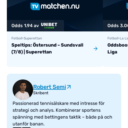
Odds 1.94 av
Odds 3.0
Fotboll
Superettan
Fotboll
La L
Speltips: Östersund – Sundsvall
Oddsboos
(7/8) | Superettan
Liga
Robert Semi
Skribent
Passionerad tennisälskare med intresse för
strategi och analys. Kombinerar sportens
spänning med bettingens taktik – både på och
utanför banan.