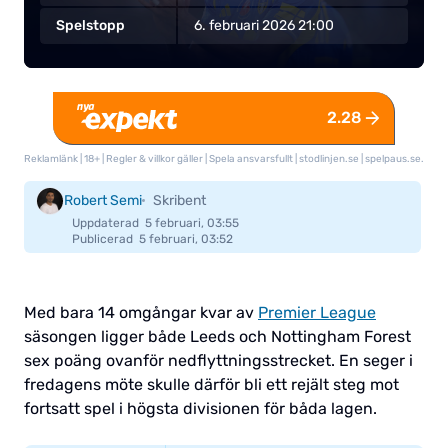
Spelstopp
6. februari 2026 21:00
2.28
TILL BOOKMAKER
Reklamlänk | 18+ |
Regler & villkor gäller
| Spela ansvarsfullt |
stodlinjen.se
|
spelpaus.se
.
Robert Semi
Skribent
Uppdaterad
5 februari, 03:55
Publicerad
5 februari, 03:52
Med bara 14 omgångar kvar av
Premier League
säsongen ligger både Leeds och Nottingham Forest
sex poäng ovanför nedflyttningsstrecket. En seger i
fredagens möte skulle därför bli ett rejält steg mot
fortsatt spel i högsta divisionen för båda lagen.