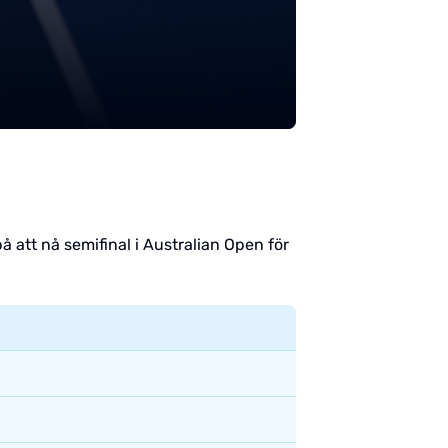
på att nå semifinal i Australian Open för