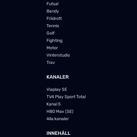
Futsal
Bandy
Friidrott
Tennis
Golf
Fighting
Motor
Vinterstudio
Trav
KANALER
Viaplay SE
TV4 Play Sport Total
Kanal 5
HBO Max (SE)
Alla kanaler
INNEHÅLL