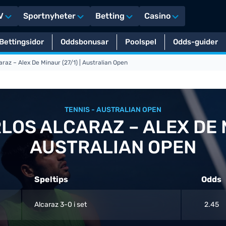
V
Sportnyheter
Betting
Casino
Bettingsidor
Oddsbonusar
Poolspel
Odds-guider
araz – Alex De Minaur (27/1) | Australian Open
TENNIS - AUSTRALIAN OPEN
LOS ALCARAZ – ALEX DE M
AUSTRALIAN OPEN
Speltips
Odds
Alcaraz 3-0 i set
2.45