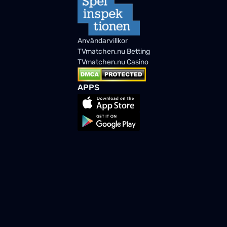
Användarvillkor
TVmatchen.nu Betting
TVmatchen.nu Casino
APPS