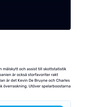
målskytt och assist till skottstatistik
nien är också storfavoriter rakt
idan är det Kevin De Bruyne och Charles
isk överraskning. Utöver spelarboostarna