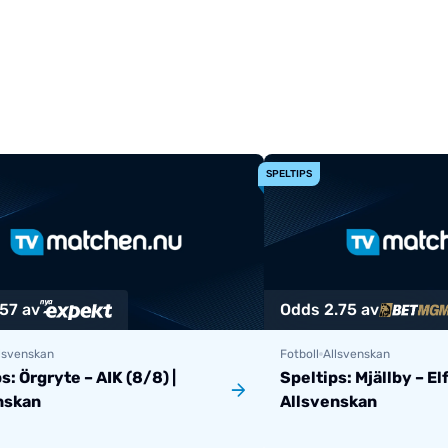
SPELTIPS
57 av
Odds 2.75 av
lsvenskan
Fotboll
Allsvenskan
s: Örgryte – AIK (8/8) |
Speltips: Mjällby – El
nskan
Allsvenskan