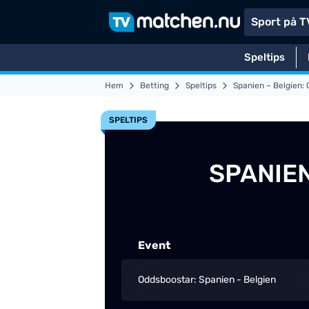
Sport på T
Speltips
Hem
Betting
Speltips
Spanien – Belgien: 
SPELTIPS
SPANIEN
Event
Oddsboostar: Spanien - Belgien