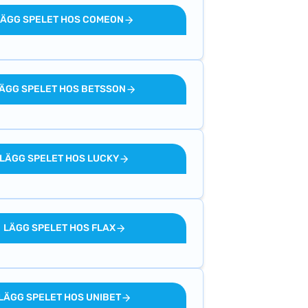
LÄGG SPELET HOS COMEON
ÄGG SPELET HOS BETSSON
LÄGG SPELET HOS LUCKY
LÄGG SPELET HOS FLAX
LÄGG SPELET HOS UNIBET