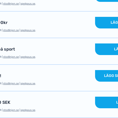
t |
stodlinjen.se
|
spelpaus.se
.
00kr
LÄG
t |
stodlinjen.se
|
spelpaus.se
.
på sport
L
t |
stodlinjen.se
|
spelpaus.se
.
!
LÄGG S
t |
stodlinjen.se
|
spelpaus.se
.
00 SEK
t |
stodlinjen.se
|
spelpaus.se
.