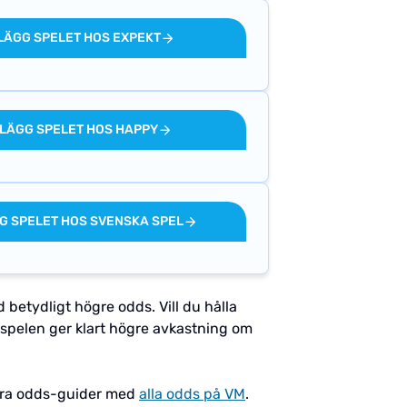
LÄGG SPELET HOS EXPEKT
LÄGG SPELET HOS HAPPY
G SPELET HOS SVENSKA SPEL
 betydligt högre odds. Vill du hålla
sspelen ger klart högre avkastning om
flera odds-guider med
alla odds på VM
.