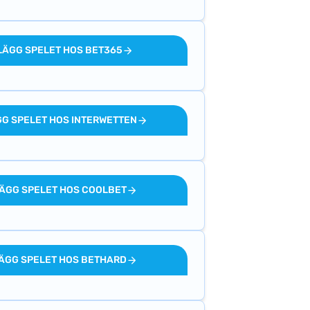
LÄGG SPELET HOS BET365
G SPELET HOS INTERWETTEN
ÄGG SPELET HOS COOLBET
ÄGG SPELET HOS BETHARD