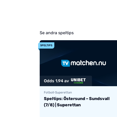
Se andra speltips
SPELTIPS
Odds 1.94 av
Fotboll
Superettan
Speltips: Östersund – Sundsvall
(7/8) | Superettan