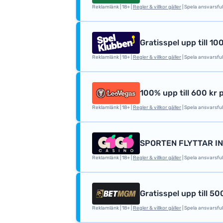
Reklamlänk | 18+ |
Regler & villkor gäller
| Spela ansvarsfull
Gratisspel upp till 10
Reklamlänk | 18+ |
Regler & villkor gäller
| Spela ansvarsfull
100% upp till 600 kr 
Reklamlänk | 18+ |
Regler & villkor gäller
| Spela ansvarsfull
SPORTEN FLYTTAR IN
Reklamlänk | 18+ |
Regler & villkor gäller
| Spela ansvarsfull
Gratisspel upp till 5
Reklamlänk | 18+ |
Regler & villkor gäller
| Spela ansvarsfull