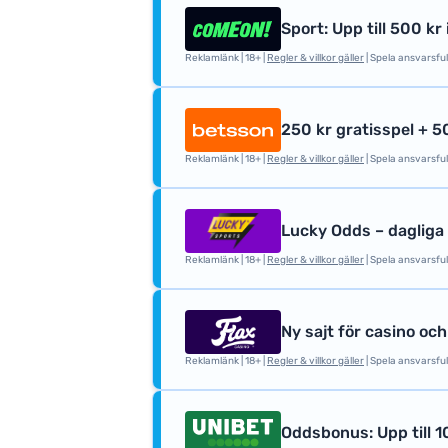
Sport: Upp till 500 kr
Reklamlänk | 18+ |
Regler & villkor gäller
| Spela ansvarsfull
250 kr gratisspel + 5
Reklamlänk | 18+ |
Regler & villkor gäller
| Spela ansvarsfull
Lucky Odds – dagliga
Reklamlänk | 18+ |
Regler & villkor gäller
| Spela ansvarsfull
Ny sajt för casino oc
Reklamlänk | 18+ |
Regler & villkor gäller
| Spela ansvarsfull
Oddsbonus: Upp till 1