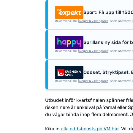
Sport: Få upp till 1500
Reklamlänk | 18+ |
Regler & villkor gäller
| Spela ansvarsfull
Sprillans ny sida för 
Reklamlänk | 18+ |
Regler & villkor gäller
| Spela ansvarsfull
Oddset, Stryktipset, 
Reklamlänk | 18+ |
Regler & villkor gäller
| Spela ansvarsfull
Utbudet inför kvartsfinalen spänner från
risken nere är enkelval på Yamal eller 
du vågar binda ihop flera delmoment. J
Kika in
alla oddsboosts på VM här
. Vill