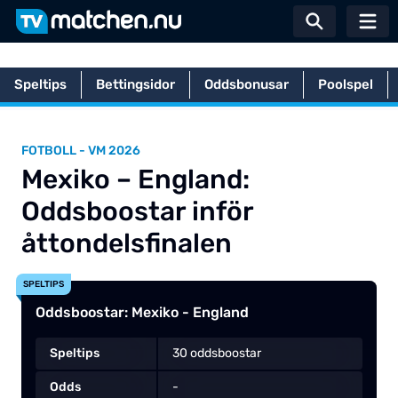
Växla sö
Speltips
Bettingsidor
Oddsbonusar
Poolspel
Hem
Betting
Speltips
Mexiko – England: Oddsboostar inför åtton
FOTBOLL - VM 2026
Mexiko – England:
Oddsboostar inför
åttondelsfinalen
SPELTIPS
Oddsboostar: Mexiko - England
Speltips
30 oddsboostar
Odds
-