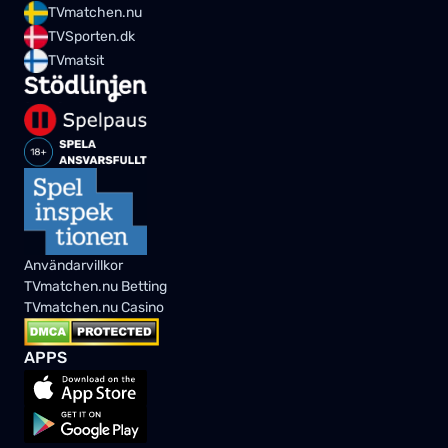
Liverpool FC
TVmatchen.nu
Fighting
Europa League
Chelsea FC
TVSporten.dk
Motor
UEFA Nations League A
Manchester United
TVmatsit
Vinterstudio
Ligue 1
PSG
Trav
Bundesliga
FC Bayern München
Serie A
Borussia Dortmund
La Liga
Leipzig
Allsvenskan
AS Roma
Svenska cupen
Inter
Superettan
AC Milan
Fotbolls-VM 2026
Juventus
SHL
Användarvillkor
Real Madrid
NHL
TVmatchen.nu Betting
FC Barcelona
Hockeyallsvenskan
TVmatchen.nu Casino
AIK
NBA
Malmö FF
NFL
APPS
Djurgårdens IF
Formel 1
IFK Göteborg
UEFA Conference League
Hammarby IF
Alpina Världscupen
Sverige