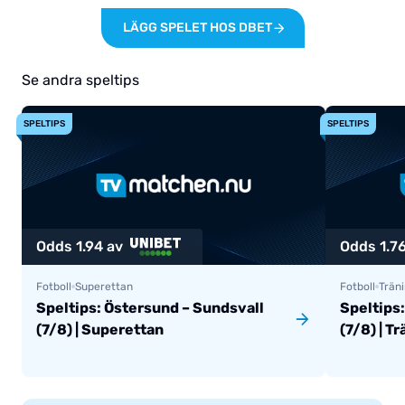
LÄGG SPELET HOS DBET
Se andra speltips
SPELTIPS
SPELTIPS
Odds 1.94 av
Odds 1.76
Fotboll
Superettan
Fotboll
Trän
Speltips: Östersund – Sundsvall
Speltips:
(7/8) | Superettan
(7/8) | 