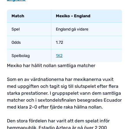
Match
Mexiko – England
Spel
England gå vidare
Odds
1.72
Spelbolag
1X2
Mexiko har hållit nollan samtliga matcher
Som en av värdnationerna har mexikanerna vuxit
med uppgiften och tagit sig till slutspelet efter flera
starka prestationer. I gruppspelet vann dem samtliga
matcher och i sextondelsfinalen besegrades Ecuador
med klara 2–0 efter fjärde raka hållna nollan.
Den stora fördelen har varit att dem spelat inför
hemmapublik. Estadio Azteca är på över 2 200