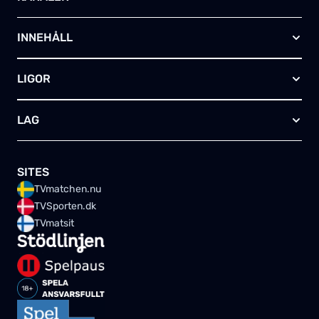
Ishockey
Amerikansk fotboll
Viaplay SE
Basket
INNEHÅLL
TV4 Play Sport Total
Handboll
Kanal 5
Om oss
Rugby
HBO Max (SE)
LIGOR
Kontakta oss
Innebandy
Alla kanaler
Annonsera
Futsal
EFL-cupen
Skapa egen TV-tablå
LAG
Bandy
Championship
Telia – paket & erbjudanden
Friidrott
FA-cupen
Arsenal FC
Skriv för oss
Tennis
Premier League
Manchester City
SITES
Golf
Champions League
Liverpool FC
TVmatchen.nu
Fighting
Europa League
Chelsea FC
TVSporten.dk
Motor
UEFA Nations League A
Manchester United
TVmatsit
Vinterstudio
Ligue 1
PSG
Trav
Bundesliga
FC Bayern München
Serie A
Borussia Dortmund
La Liga
Leipzig
Allsvenskan
AS Roma
Svenska cupen