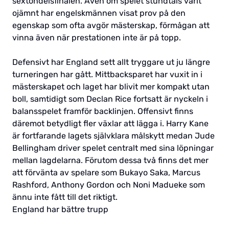
sextondelsfinalen. Även om spelet stundtals varit
ojämnt har engelskmännen visat prov på den
egenskap som ofta avgör mästerskap, förmågan att
vinna även när prestationen inte är på topp.
Defensivt har England sett allt tryggare ut ju längre
turneringen har gått. Mittbacksparet har vuxit in i
mästerskapet och laget har blivit mer kompakt utan
boll, samtidigt som Declan Rice fortsatt är nyckeln i
balansspelet framför backlinjen. Offensivt finns
däremot betydligt fler växlar att lägga i. Harry Kane
är fortfarande lagets självklara målskytt medan Jude
Bellingham driver spelet centralt med sina löpningar
mellan lagdelarna. Förutom dessa två finns det mer
att förvänta av spelare som Bukayo Saka, Marcus
Rashford, Anthony Gordon och Noni Madueke som
ännu inte fått till det riktigt.
England har bättre trupp