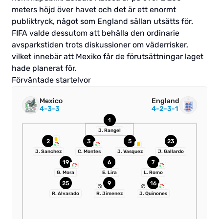
meters höjd över havet och det är ett enormt
publiktryck, något som England sällan utsätts för.
FIFA valde dessutom att behålla den ordinarie
avsparkstiden trots diskussioner om väderrisker,
vilket innebär att Mexiko får de förutsättningar laget
hade planerat för.
Förväntade startelvor
Mexico
England
4-3-3
4-2-3-1
1
J. Rangel
2
3
5
23
J. Sanchez
C. Montes
J. Vasquez
J. Gallardo
19
6
7
G. Mora
E. Lira
L. Romo
25
9
16
R. Alvarado
R. Jimenez
J. Quinones