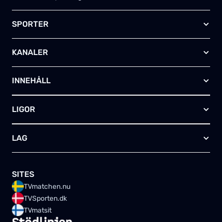
SPORTER
Fotboll
KANALER
Ishockey
Amerikansk fotboll
Viaplay SE
Basket
INNEHÅLL
TV4 Play Sport Total
Handboll
Kanal 5
Om oss
Rugby
HBO Max (SE)
LIGOR
Kontakta oss
Innebandy
Alla kanaler
Annonsera
Futsal
EFL-cupen
Skapa egen TV-tablå
LAG
Bandy
Championship
Telia – paket & erbjudanden
Friidrott
FA-cupen
Arsenal FC
Skriv för oss
Tennis
Premier League
Manchester City
SITES
Golf
Champions League
Liverpool FC
TVmatchen.nu
Fighting
Europa League
Chelsea FC
TVSporten.dk
Motor
UEFA Nations League A
Manchester United
TVmatsit
Vinterstudio
Ligue 1
PSG