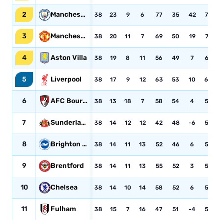
Manchester City
2
38
23
9
6
77
35
42
78
Manchester United
3
38
20
11
7
69
50
19
71
Aston Villa
4
38
19
8
11
56
49
7
65
Liverpool
5
38
17
9
12
63
53
10
60
AFC Bournemouth
6
38
13
18
7
58
54
4
57
Sunderland
7
38
14
12
12
42
48
-6
54
Brighton & Hove Albion
8
38
14
11
13
52
46
6
53
Brentford
9
38
14
11
13
55
52
3
53
Chelsea
10
38
14
10
14
58
52
6
52
Fulham
11
38
15
7
16
47
51
-4
52