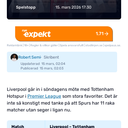
Spelstopp
15. mars 2026 17:30
1.71
TILL BOOKMAKER
Reklamlänk | 18+ |
Regler & villkor gäller
| Spela ansvarsfullt |
stodlinjen.se
|
spelpaus.se
.
Robert Semi
Skribent
Uppdaterad
15 mars, 02:04
Publicerad
15 mars, 02:03
Liverpool går in i söndagens möte med Tottenham
Hotspur i
Premier League
som stora favoriter. Det är
inte så konstigt med tanke på att Spurs har 11 raka
matcher utan seger i ligan nu.
Match
Liverpool – Tottenham