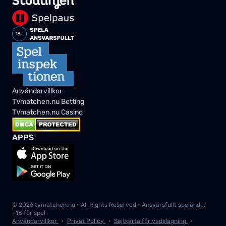
Trav
Bundesliga
FC Bayern München
Serie A
Borussia Dortmund
La Liga
Leipzig
Allsvenskan
AS Roma
Svenska cupen
Inter
Superettan
AC Milan
Fotbolls-VM 2026
Juventus
SHL
Användarvillkor
Real Madrid
NHL
TVmatchen.nu Betting
FC Barcelona
Hockeyallsvenskan
TVmatchen.nu Casino
AIK
NBA
Malmö FF
NFL
APPS
Djurgårdens IF
Formel 1
IFK Göteborg
UEFA Conference League
Hammarby IF
Alpina Världscupen
Sverige
Längdskidor Världscupen
Sverige (Tre Kronor)
Skidskytte Världscupen
Alla lag
© 2026 tvmatchen.nu • All Rights Reserved • Ansvarsfullt spelande.
Alla ligor
+18 för spel
Användarvillkor
•
Privat Policy
•
Sajtkarta för vadslagning
•