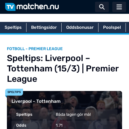
Växla sö
Speltips
Bettingsidor
Oddsbonusar
Poolspel
Hem
Betting
Speltips
Speltips: Liverpool – Tottenham (15/3) | 
FOTBOLL - PREMIER LEAGUE
Speltips: Liverpool –
Tottenham (15/3) | Premier
League
SPELTIPS
Liverpool - Tottenham
Speltips
Båda lagen gör mål
Odds
1.71