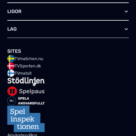
Handboll
Kanal 5
Om oss
Rugby
HBO Max (SE)
LIGOR
Kontakta oss
Innebandy
Alla kanaler
Annonsera
Futsal
EFL-cupen
Skapa egen TV-tablå
LAG
Bandy
Championship
Telia – paket & erbjudanden
Friidrott
FA-cupen
Arsenal FC
Skriv för oss
Tennis
Premier League
Manchester City
SITES
Golf
Champions League
Liverpool FC
TVmatchen.nu
Fighting
Europa League
Chelsea FC
TVSporten.dk
Motor
UEFA Nations League A
Manchester United
TVmatsit
Vinterstudio
Ligue 1
PSG
Trav
Bundesliga
FC Bayern München
Serie A
Borussia Dortmund
La Liga
Leipzig
Allsvenskan
AS Roma
Svenska cupen
Inter
Superettan
AC Milan
Fotbolls-VM 2026
Juventus
SHL
Användarvillkor