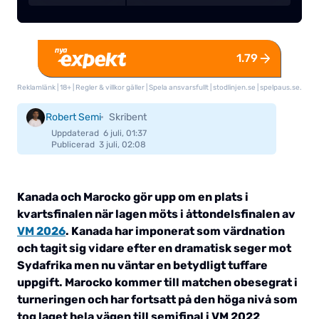
1.79
TILL BOOKMAKER
Reklamlänk | 18+ |
Regler & villkor gäller
| Spela ansvarsfullt |
stodlinjen.se
|
spelpaus.se
.
Robert Semi
Skribent
Uppdaterad
6 juli, 01:37
Publicerad
3 juli, 02:08
Kanada och Marocko gör upp om en plats i
kvartsfinalen när lagen möts i åttondelsfinalen av
VM 2026
. Kanada har imponerat som värdnation
och tagit sig vidare efter en dramatisk seger mot
Sydafrika men nu väntar en betydligt tuffare
uppgift. Marocko kommer till matchen obesegrat i
turneringen och har fortsatt på den höga nivå som
tog laget hela vägen till semifinal i VM 2022
.