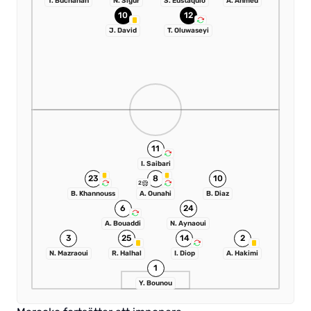
T. Buchanan
N. Sigur
S. Eustaquio
A. Ahmed
10
12
J. David
T. Oluwaseyi
11
I. Saibari
23
8
10
2
B. Khannouss
A. Ounahi
B. Diaz
6
24
A. Bouaddi
N. Aynaoui
3
25
14
2
N. Mazraoui
R. Halhal
I. Diop
A. Hakimi
1
Y. Bounou