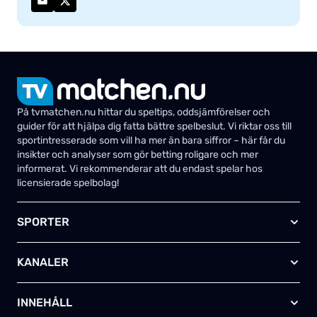
På tvmatchen.nu hittar du speltips, oddsjämförelser och
guider för att hjälpa dig fatta bättre spelbeslut. Vi riktar oss till
sportintresserade som vill ha mer än bara siffror – här får du
insikter och analyser som gör betting roligare och mer
informerat. Vi rekommenderar att du endast spelar hos
licensierade spelbolag!
SPORTER
Fotboll
KANALER
Ishockey
Amerikansk fotboll
Viaplay SE
Basket
INNEHÅLL
TV4 Play Sport Total