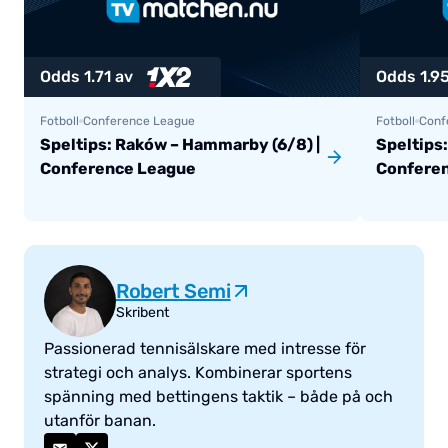
Odds 1.71 av
Odds 1.95
Fotboll
Conference League
Fotboll
Conf
Speltips: Raków – Hammarby (6/8) |
Speltips:
Conference League
Confere
Robert Semi
Skribent
Passionerad tennisälskare med intresse för
strategi och analys. Kombinerar sportens
spänning med bettingens taktik – både på och
utanför banan.