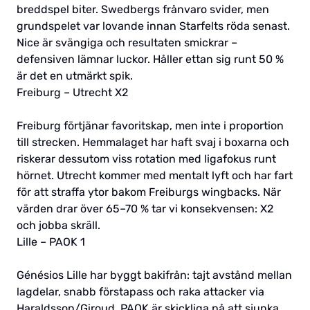
breddspel biter. Swedbergs frånvaro svider, men
grundspelet var lovande innan Starfelts röda senast.
Nice är svängiga och resultaten smickrar –
defensiven lämnar luckor. Håller ettan sig runt 50 %
är det en utmärkt spik.
Freiburg – Utrecht X2
Freiburg förtjänar favoritskap, men inte i proportion
till strecken. Hemmalaget har haft svaj i boxarna och
riskerar dessutom viss rotation med ligafokus runt
hörnet. Utrecht kommer med mentalt lyft och har fart
för att straffa ytor bakom Freiburgs wingbacks. När
värden drar över 65–70 % tar vi konsekvensen: X2
och jobba skräll.
Lille – PAOK 1
Génésios Lille har byggt bakifrån: tajt avstånd mellan
lagdelar, snabb förstapass och raka attacker via
Haraldsson/Giroud. PAOK är skickliga på att sjunka