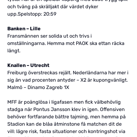
och tvång på skrälljakt där värdet dyker
upp.Spelstopp: 20:59
Banken – Lille
Fransmännen ser solida ut och trivs i
omställningarna. Hemma mot PAOK ska ettan räcka
långt.
Knallen – Utrecht
Freiburg överstreckas rejält. Nederländarna har mer i
sig än vad procenten antyder – X2 är kupongvänligt.
Malmö – Dinamo Zagreb 1X
MFF är poänglösa i ligafasen men fick välbehövlig
stadga när Pontus Jansson klev in igen. Offensiven
behöver fortfarande bättre tajming, men hemma på
Stadion kan de blåa åtminstone få matchen dit de
vill: lägre risk, fasta situationer och kontringshot via