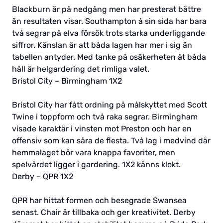
Blackburn är på nedgång men har presterat bättre
än resultaten visar. Southampton å sin sida har bara
två segrar på elva försök trots starka underliggande
siffror. Känslan är att båda lagen har mer i sig än
tabellen antyder. Med tanke på osäkerheten åt båda
håll är helgardering det rimliga valet.
Bristol City – Birmingham 1X2
Bristol City har fått ordning på målskyttet med Scott
Twine i toppform och två raka segrar. Birmingham
visade karaktär i vinsten mot Preston och har en
offensiv som kan såra de flesta. Två lag i medvind där
hemmalaget bör vara knappa favoriter, men
spelvärdet ligger i gardering. 1X2 känns klokt.
Derby – QPR 1X2
QPR har hittat formen och besegrade Swansea
senast. Chair är tillbaka och ger kreativitet. Derby