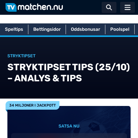
Växla sö
Speltips
Bettingsidor
Oddsbonusar
Poolspel
Hem
Betting
Poolspel
Stryktipset
Stryktipset tips (25/10) – 
STRYKTIPSET
STRYKTIPSET TIPS (25/10)
– ANALYS & TIPS
34 MILJONER I JACKPOTT
SATSA NU