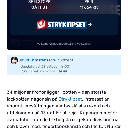
SPELSTOPP
PRIS
GÅTT UT
11 664 KR
TILL BOOKMAKER
Välkomsterbjudanden gäller nya kunder.
David Thorstensson
Skribent
Uppdaterad
23 oktober, 16:00
Publicerad
23 oktober, 14:44
34 miljoner kronor ligger i potten – den största
jackpotten någonsin på
Stryktipset
. Intresset är
enormt, omsättningen väntas slå alla rekord och
utdelningen på 13 rätt lär bli rejäl. Kupongen består
av matcher från de tre högsta engelska divisionerna
och kräver mod, fingertoppskänsla och lite tur. Nu kör