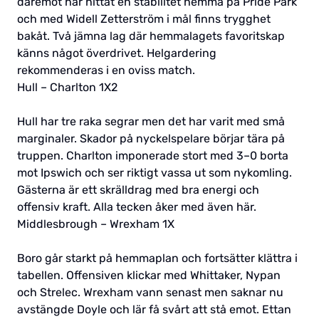
däremot har hittat en stabilitet hemma på Pride Park
och med Widell Zetterström i mål finns trygghet
bakåt. Två jämna lag där hemmalagets favoritskap
känns något överdrivet. Helgardering
rekommenderas i en oviss match.
Hull – Charlton 1X2
Hull har tre raka segrar men det har varit med små
marginaler. Skador på nyckelspelare börjar tära på
truppen. Charlton imponerade stort med 3–0 borta
mot Ipswich och ser riktigt vassa ut som nykomling.
Gästerna är ett skrälldrag med bra energi och
offensiv kraft. Alla tecken åker med även här.
Middlesbrough – Wrexham 1X
Boro går starkt på hemmaplan och fortsätter klättra i
tabellen. Offensiven klickar med Whittaker, Nypan
och Strelec. Wrexham vann senast men saknar nu
avstängde Doyle och lär få svårt att stå emot. Ettan