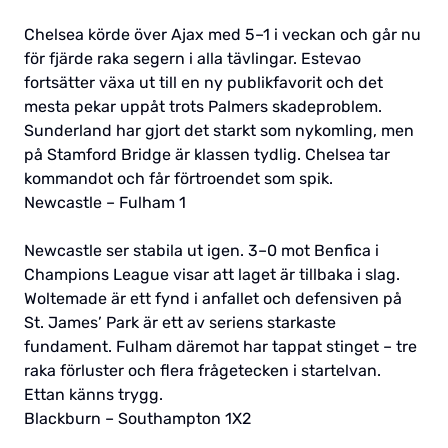
Chelsea körde över Ajax med 5–1 i veckan och går nu
för fjärde raka segern i alla tävlingar. Estevao
fortsätter växa ut till en ny publikfavorit och det
mesta pekar uppåt trots Palmers skadeproblem.
Sunderland har gjort det starkt som nykomling, men
på Stamford Bridge är klassen tydlig. Chelsea tar
kommandot och får förtroendet som spik.
Newcastle – Fulham 1
Newcastle ser stabila ut igen. 3–0 mot Benfica i
Champions League visar att laget är tillbaka i slag.
Woltemade är ett fynd i anfallet och defensiven på
St. James’ Park är ett av seriens starkaste
fundament. Fulham däremot har tappat stinget – tre
raka förluster och flera frågetecken i startelvan.
Ettan känns trygg.
Blackburn – Southampton 1X2