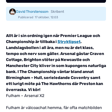
David Thorstensson
Skribent
Publicerad
17 oktober, 12:03
Allt är i sin ordning igen när Premier League och
Championship är tillbaka i
Stryktipset
.
Landslagsbollen i all ära, men nu är det klass,
tempo och nerv som gäller. Arsenal gästar Craven
Cottage, Brighton stöter på Newcastle och
Manchester City kliver in som kupongens naturliga
bank. I The Championship väntar bland annat
Birmingham – Hull, serieledande Coventry samt
ett lurigt möte på The Hawthorns där Preston kan
överraska. Vi kör!
Fulham – Arsenal X2
Fulham är välcoachat hemma, får ofta matchbilden