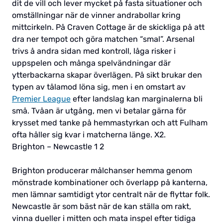
dit de vill och lever mycket på fasta situationer och
omställningar när de vinner andrabollar kring
mittcirkeln. På Craven Cottage är de skickliga på att
dra ner tempot och göra matchen “smal”. Arsenal
trivs å andra sidan med kontroll, låga risker i
uppspelen och många spelvändningar där
ytterbackarna skapar överlägen. På sikt brukar den
typen av tålamod löna sig, men i en omstart av
Premier League
efter landslag kan marginalerna bli
små. Tvåan är utgång, men vi betalar gärna för
krysset med tanke på hemmastyrkan och att Fulham
ofta håller sig kvar i matcherna länge. X2.
Brighton – Newcastle 1 2
Brighton producerar målchanser hemma genom
mönstrade kombinationer och överlapp på kanterna,
men lämnar samtidigt ytor centralt när de flyttar folk.
Newcastle är som bäst när de kan ställa om rakt,
vinna dueller i mitten och mata inspel efter tidiga