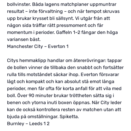
bollvinster. Båda lagens matchplaner uppmuntrar
resultat – inte förvaltning – och när tempot skruvas
upp brukar krysset bli sällsynt. Vi utgår från att
någon sida träffar rätt pressmoment och får
momentum i perioder. Gaffeln 1–2 fångar den höga
variansen bäst.
Manchester City – Everton 1
Citys hemmaklipp handlar om återerövringar: tappar
de bollen vinner de tillbaka den snabbt och fortsätter
rulla tills motståndet säckar ihop. Everton försvarar
lågt och kompakt och kan absolut stå emot långa
perioder, men får ofta för korta anfall för att vila med
boll. Över 90 minuter brukar tröttheten sätta sig i
benen och ytorna inuti boxen öppnas. När City leder
kan de också kontrollera resten av matchen utan att
bjuda på omställningar. Spiketta.
Burnley – Leeds 1 2