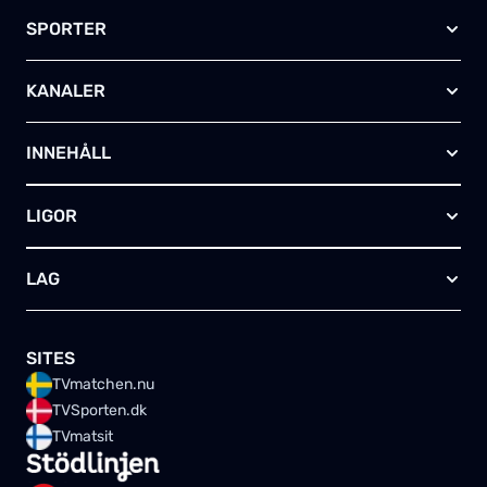
SPORTER
Fotboll
KANALER
Ishockey
Amerikansk fotboll
Viaplay SE
Basket
INNEHÅLL
TV4 Play Sport Total
Handboll
Kanal 5
Om oss
Rugby
HBO Max (SE)
LIGOR
Kontakta oss
Innebandy
Alla kanaler
Annonsera
Futsal
EFL-cupen
Skapa egen TV-tablå
LAG
Bandy
Championship
Telia – paket & erbjudanden
Friidrott
FA-cupen
Arsenal FC
Skriv för oss
Tennis
Premier League
Manchester City
SITES
Golf
Champions League
Liverpool FC
TVmatchen.nu
Fighting
Europa League
Chelsea FC
TVSporten.dk
Motor
UEFA Nations League A
Manchester United
TVmatsit
Vinterstudio
Ligue 1
PSG
Trav
Bundesliga
FC Bayern München