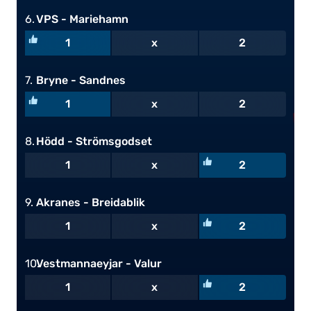
6.
VPS - Mariehamn
1
x
2
7.
Bryne - Sandnes
1
x
2
8.
Hödd - Strömsgodset
1
x
2
9.
Akranes - Breidablik
1
x
2
10.
Vestmannaeyjar - Valur
1
x
2