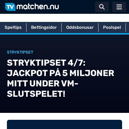
Växla sö
Speltips
Bettingsidor
Oddsbonusar
Poolspel
Hem
Betting
Poolspel
Stryktipset
Stryktipset 4/7: Jackpot p
STRYKTIPSET
STRYKTIPSET 4/7:
JACKPOT PÅ 5 MILJONER
MITT UNDER VM-
SLUTSPELET!