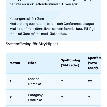
har inte en suck i åttondelsfinalen. Given spik.
Kupongens skräll: Jaro
Med en tung cupmatch i benen och Conference League-
kval runt hörnet känns Ilves som en favorit i fara. Ett lågt
streckat Jaro måste med i Jakobstad.
Systemförslag för Stryktipset
Spelförslag
Spelförslag
Match
Möte
(1296
(144 rader)
rader)
Kanada –
1
2
X2
Marocko
Paraguay –
2
2
2
Frankrike