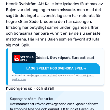
Henrik Rydström. Att Kalle inte lyckades få ut max av
Bajen var det nog ingen som missade, men med det
sagt är det inget allsvenskt lag som har noterats för
högre xG än Söderbröderna den här säsongen.
Elfsborg har betydligt sämre underliggande siffror
och boråsarna har bara vunnit en av de sju senaste
matcherna. Här känns Bajen som en favorit att luta
sig mot. Spik.
Oddset, Stryktipset, Europatipset
LÄGG SPELET HOS SVENSKA SPEL
Reklamlänk | 18+ |
Regler & villkor gäller
| Spela ansvarsfullt |
stodlinjen.se
|
spelpaus.se
.
Kupongens spik och skräll
Kupongens säkra: Frankrike
Det kommer att krävas ett Argentina eller Spanien för att
få stopp på Mbappé och gänget. Ett trubbigt Paraguay