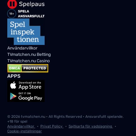
Serie A
Borussia Dortmund
La Liga
Leipzig
Allsvenskan
AS Roma
Svenska cupen
Inter
Superettan
AC Milan
Fotbolls-VM 2026
Juventus
SHL
Användarvillkor
Real Madrid
NHL
TVmatchen.nu Betting
FC Barcelona
Hockeyallsvenskan
TVmatchen.nu Casino
AIK
NBA
Malmö FF
NFL
APPS
Djurgårdens IF
Formel 1
IFK Göteborg
UEFA Conference League
Hammarby IF
Alpina Världscupen
Sverige
Längdskidor Världscupen
Sverige (Tre Kronor)
Skidskytte Världscupen
Alla lag
© 2026 tvmatchen.nu • All Rights Reserved • Ansvarsfullt spelande.
Alla ligor
+18 för spel
Användarvillkor
•
Privat Policy
•
Sajtkarta för vadslagning
•
Cookie-inställningar