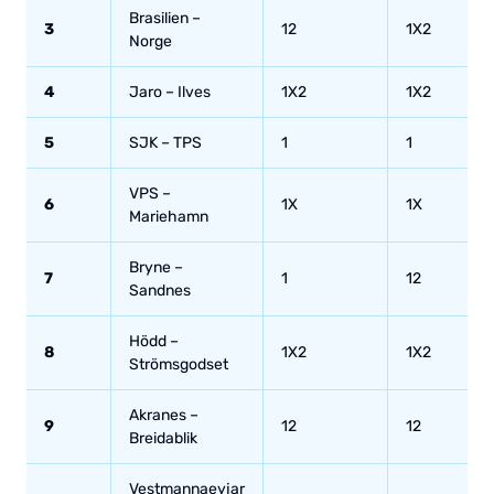
Brasilien –
3
12
1X2
Norge
4
Jaro – Ilves
1X2
1X2
5
SJK – TPS
1
1
VPS –
6
1X
1X
Mariehamn
Bryne –
7
1
12
Sandnes
Hödd –
8
1X2
1X2
Strömsgodset
Akranes –
9
12
12
Breidablik
Vestmannaeyjar