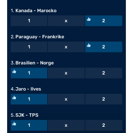
1.
Kanada - Marocko
1
x
2
2.
Paraguay - Frankrike
1
x
2
3.
Brasilien - Norge
1
x
2
4.
Jaro - Ilves
1
x
2
5.
SJK - TPS
1
x
2