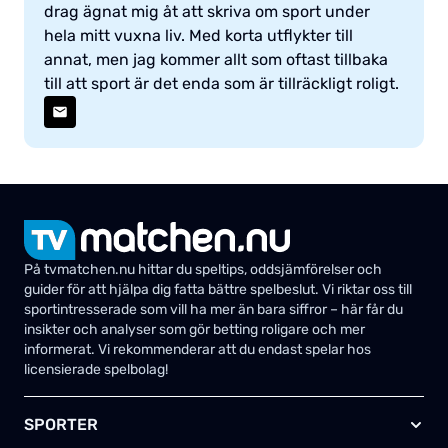
drag ägnat mig åt att skriva om sport under
hela mitt vuxna liv. Med korta utflykter till
annat, men jag kommer allt som oftast tillbaka
till att sport är det enda som är tillräckligt roligt.
På tvmatchen.nu hittar du speltips, oddsjämförelser och
guider för att hjälpa dig fatta bättre spelbeslut. Vi riktar oss till
sportintresserade som vill ha mer än bara siffror – här får du
insikter och analyser som gör betting roligare och mer
informerat. Vi rekommenderar att du endast spelar hos
licensierade spelbolag!
SPORTER