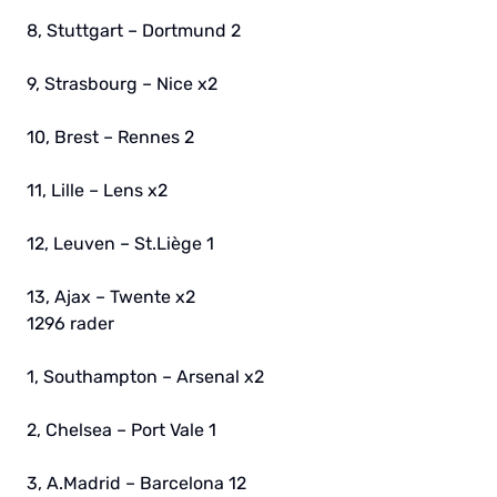
8, Stuttgart – Dortmund 2
9, Strasbourg – Nice x2
10, Brest – Rennes 2
11, Lille – Lens x2
12, Leuven – St.Liège 1
13, Ajax – Twente x2
1296 rader
1, Southampton – Arsenal x2
2, Chelsea – Port Vale 1
3, A.Madrid – Barcelona 12