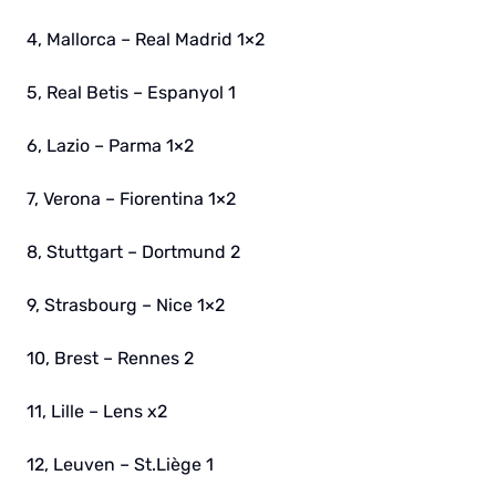
4, Mallorca – Real Madrid 1×2
5, Real Betis – Espanyol 1
6, Lazio – Parma 1×2
7, Verona – Fiorentina 1×2
8, Stuttgart – Dortmund 2
9, Strasbourg – Nice 1×2
10, Brest – Rennes 2
11, Lille – Lens x2
12, Leuven – St.Liège 1