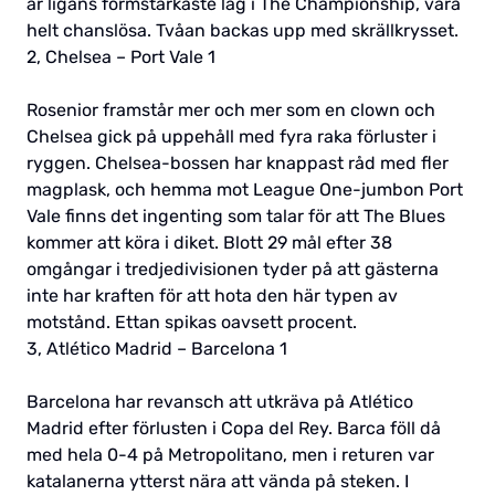
är ligans formstarkaste lag i The Championship, vara
helt chanslösa. Tvåan backas upp med skrällkrysset.
2, Chelsea – Port Vale 1
Rosenior framstår mer och mer som en clown och
Chelsea gick på uppehåll med fyra raka förluster i
ryggen. Chelsea-bossen har knappast råd med fler
magplask, och hemma mot League One-jumbon Port
Vale finns det ingenting som talar för att The Blues
kommer att köra i diket. Blott 29 mål efter 38
omgångar i tredjedivisionen tyder på att gästerna
inte har kraften för att hota den här typen av
motstånd. Ettan spikas oavsett procent.
3, Atlético Madrid – Barcelona 1
Barcelona har revansch att utkräva på Atlético
Madrid efter förlusten i Copa del Rey. Barca föll då
med hela 0-4 på Metropolitano, men i returen var
katalanerna ytterst nära att vända på steken. I