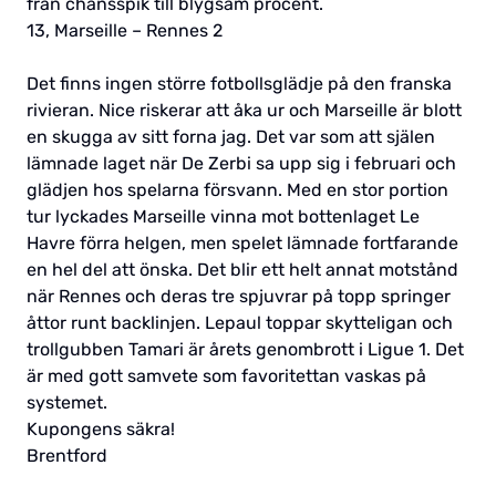
frän chansspik till blygsam procent.
13, Marseille – Rennes 2
Det finns ingen större fotbollsglädje på den franska
rivieran. Nice riskerar att åka ur och Marseille är blott
en skugga av sitt forna jag. Det var som att själen
lämnade laget när De Zerbi sa upp sig i februari och
glädjen hos spelarna försvann. Med en stor portion
tur lyckades Marseille vinna mot bottenlaget Le
Havre förra helgen, men spelet lämnade fortfarande
en hel del att önska. Det blir ett helt annat motstånd
när Rennes och deras tre spjuvrar på topp springer
åttor runt backlinjen. Lepaul toppar skytteligan och
trollgubben Tamari är årets genombrott i Ligue 1. Det
är med gott samvete som favoritettan vaskas på
systemet.
Kupongens säkra!
Brentford