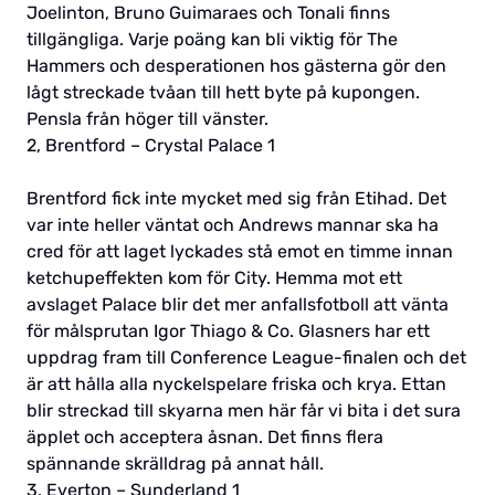
Joelinton, Bruno Guimaraes och Tonali finns
tillgängliga. Varje poäng kan bli viktig för The
Hammers och desperationen hos gästerna gör den
lågt streckade tvåan till hett byte på kupongen.
Pensla från höger till vänster.
2, Brentford – Crystal Palace 1
Brentford fick inte mycket med sig från Etihad. Det
var inte heller väntat och Andrews mannar ska ha
cred för att laget lyckades stå emot en timme innan
ketchupeffekten kom för City. Hemma mot ett
avslaget Palace blir det mer anfallsfotboll att vänta
för målsprutan Igor Thiago & Co. Glasners har ett
uppdrag fram till Conference League-finalen och det
är att hålla alla nyckelspelare friska och krya. Ettan
blir streckad till skyarna men här får vi bita i det sura
äpplet och acceptera åsnan. Det finns flera
spännande skrälldrag på annat håll.
3, Everton – Sunderland 1