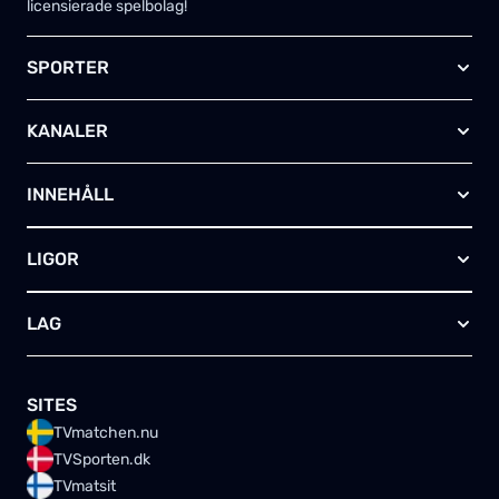
licensierade spelbolag!
SPORTER
Fotboll
KANALER
Ishockey
Amerikansk fotboll
Viaplay SE
Basket
INNEHÅLL
TV4 Play Sport Total
Handboll
Kanal 5
Om oss
Rugby
HBO Max (SE)
LIGOR
Kontakta oss
Innebandy
Alla kanaler
Annonsera
Futsal
EFL-cupen
Skapa egen TV-tablå
LAG
Bandy
Championship
Telia – paket & erbjudanden
Friidrott
FA-cupen
Arsenal FC
Skriv för oss
Tennis
Premier League
Manchester City
SITES
Golf
Champions League
Liverpool FC
TVmatchen.nu
Fighting
Europa League
Chelsea FC
TVSporten.dk
Motor
UEFA Nations League A
Manchester United
TVmatsit
Vinterstudio
Ligue 1