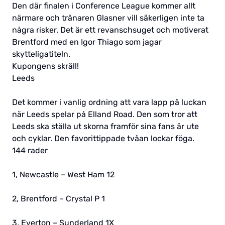
Den där finalen i Conference League kommer allt
närmare och tränaren Glasner vill säkerligen inte ta
några risker. Det är ett revanschsuget och motiverat
Brentford med en Igor Thiago som jagar
skytteligatiteln.
Kupongens skräll!
Leeds
Det kommer i vanlig ordning att vara lapp på luckan
när Leeds spelar på Elland Road. Den som tror att
Leeds ska ställa ut skorna framför sina fans är ute
och cyklar. Den favorittippade tvåan lockar föga.
144 rader
1, Newcastle – West Ham 12
2, Brentford – Crystal P 1
3, Everton – Sunderland 1X