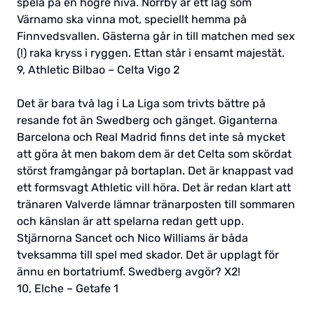
spela på en högre nivå. Norrby är ett lag som
Värnamo ska vinna mot, speciellt hemma på
Finnvedsvallen. Gästerna går in till matchen med sex
(!) raka kryss i ryggen. Ettan står i ensamt majestät.
9, Athletic Bilbao – Celta Vigo 2
Det är bara två lag i La Liga som trivts bättre på
resande fot än Swedberg och gänget. Giganterna
Barcelona och Real Madrid finns det inte så mycket
att göra åt men bakom dem är det Celta som skördat
störst framgångar på bortaplan. Det är knappast vad
ett formsvagt Athletic vill höra. Det är redan klart att
tränaren Valverde lämnar tränarposten till sommaren
och känslan är att spelarna redan gett upp.
Stjärnorna Sancet och Nico Williams är båda
tveksamma till spel med skador. Det är upplagt för
ännu en bortatriumf. Swedberg avgör? X2!
10, Elche – Getafe 1