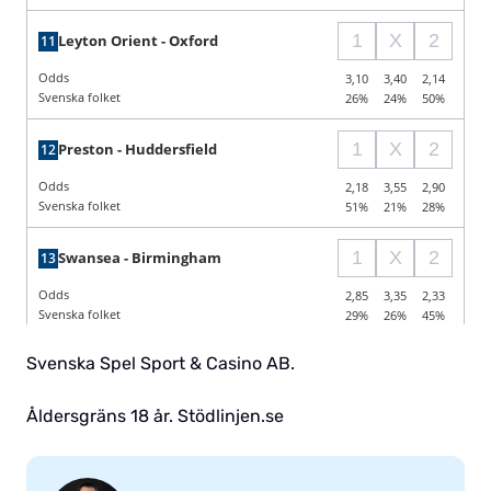
Svenska Spel Sport & Casino AB.
Åldersgräns 18 år. Stödlinjen.se