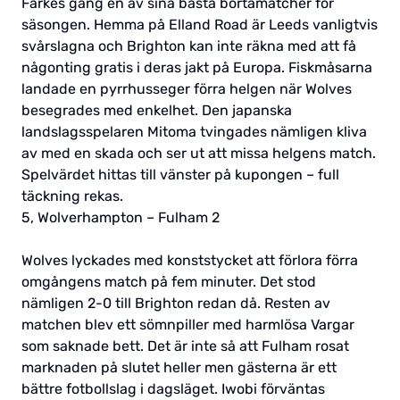
Farkes gäng en av sina bästa bortamatcher för
säsongen. Hemma på Elland Road är Leeds vanligtvis
svårslagna och Brighton kan inte räkna med att få
någonting gratis i deras jakt på Europa. Fiskmåsarna
landade en pyrrhusseger förra helgen när Wolves
besegrades med enkelhet. Den japanska
landslagsspelaren Mitoma tvingades nämligen kliva
av med en skada och ser ut att missa helgens match.
Spelvärdet hittas till vänster på kupongen – full
täckning rekas.
5, Wolverhampton – Fulham 2
Wolves lyckades med konststycket att förlora förra
omgångens match på fem minuter. Det stod
nämligen 2-0 till Brighton redan då. Resten av
matchen blev ett sömnpiller med harmlösa Vargar
som saknade bett. Det är inte så att Fulham rosat
marknaden på slutet heller men gästerna är ett
bättre fotbollslag i dagsläget. Iwobi förväntas