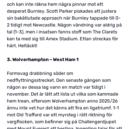
och kan inte räkna hem några pinnar mot ett
desperat Burnley. Scott Parker piskades att justera
sin bakåtlutade approach när Burnley tappade till 0-
2 tidigt mot Newcastle. Någon vändning var aldrig på
tal (1-3), men i insatsen fanns stoff som The Clarets
kan ta med sig till Amex Stadium. Ettan streckas för
hårt. Heltäckt!
3. Wolverhampton – West Ham 1
Formsvag drabbning söder om
nedflyttningsstrecket. Den senaste gången som
någon av dessa lag vann en match var tidigt i
november. Det är lätt att lista ut vilka som kammade
hem trean, eftersom Wolverhampton anno 2025/26
ännu inte vet hur det känns att fira en ligatriumf. 1-1
mot Old Trafford var ett myrsteg i rätt riktning för
vargflocken, som befinner sig på Challengerdjupet
med Mount Everest att bestiga. Ingenting talar för att