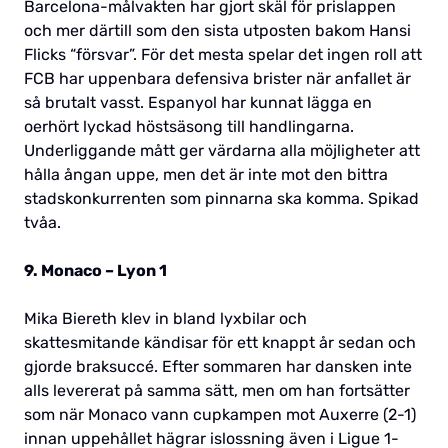
Barcelona-målvakten har gjort skäl för prislappen
och mer därtill som den sista utposten bakom Hansi
Flicks “försvar”. För det mesta spelar det ingen roll att
FCB har uppenbara defensiva brister när anfallet är
så brutalt vasst. Espanyol har kunnat lägga en
oerhört lyckad höstsäsong till handlingarna.
Underliggande mått ger värdarna alla möjligheter att
hålla ångan uppe, men det är inte mot den bittra
stadskonkurrenten som pinnarna ska komma. Spikad
tvåa.
9. Monaco – Lyon 1
Mika Biereth klev in bland lyxbilar och
skattesmitande kändisar för ett knappt år sedan och
gjorde braksuccé. Efter sommaren har dansken inte
alls levererat på samma sätt, men om han fortsätter
som när Monaco vann cupkampen mot Auxerre (2-1)
innan uppehållet hägrar islossning även i Ligue 1-