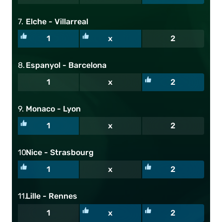
7.
Elche - Villarreal
1
x
2
8.
Espanyol - Barcelona
1
x
2
9.
Monaco - Lyon
1
x
2
10.
Nice - Strasbourg
1
x
2
11.
Lille - Rennes
1
x
2