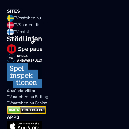
Arsenal FC
Skriv för oss
Tennis
Premier League
Manchester City
SITES
Golf
Champions League
Liverpool FC
TVmatchen.nu
Fighting
Europa League
Chelsea FC
TVSporten.dk
Motor
UEFA Nations League A
Manchester United
TVmatsit
Vinterstudio
Ligue 1
PSG
Trav
Bundesliga
FC Bayern München
Serie A
Borussia Dortmund
La Liga
Leipzig
Allsvenskan
AS Roma
Svenska cupen
Inter
Superettan
AC Milan
Fotbolls-VM 2026
Juventus
SHL
Användarvillkor
Real Madrid
NHL
TVmatchen.nu Betting
FC Barcelona
Hockeyallsvenskan
TVmatchen.nu Casino
AIK
NBA
Malmö FF
NFL
APPS
Djurgårdens IF
Formel 1
IFK Göteborg