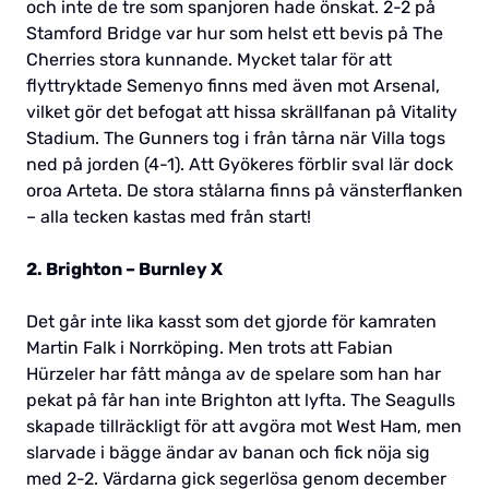
och inte de tre som spanjoren hade önskat. 2-2 på
Stamford Bridge var hur som helst ett bevis på The
Cherries stora kunnande. Mycket talar för att
flyttryktade Semenyo finns med även mot Arsenal,
vilket gör det befogat att hissa skrällfanan på Vitality
Stadium. The Gunners tog i från tårna när Villa togs
ned på jorden (4-1). Att Gyökeres förblir sval lär dock
oroa Arteta. De stora stålarna finns på vänsterflanken
– alla tecken kastas med från start!
2. Brighton – Burnley X
Det går inte lika kasst som det gjorde för kamraten
Martin Falk i Norrköping. Men trots att Fabian
Hürzeler har fått många av de spelare som han har
pekat på får han inte Brighton att lyfta. The Seagulls
skapade tillräckligt för att avgöra mot West Ham, men
slarvade i bägge ändar av banan och fick nöja sig
med 2-2. Värdarna gick segerlösa genom december