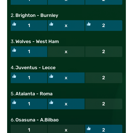
2.
Brighton - Burnley
1
x
2
3.
Wolves - West Ham
1
x
2
4.
Juventus - Lecce
1
x
2
5.
Atalanta - Roma
1
x
2
6.
Osasuna - A.Bilbao
1
x
2